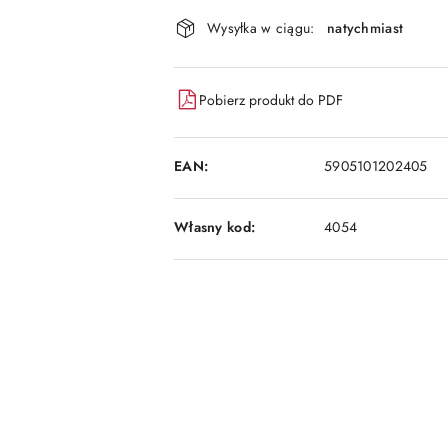
Dostępność
Wysyłka w ciągu:
natychmiast
i
dostawa
Pobierz produkt do PDF
EAN:
5905101202405
Własny kod:
4054