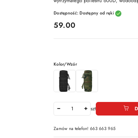
wytrzymałego poliestru 600D, wodoodp
Dostępność:
Dostępny od ręki
cena:
59.00
Wariant
Kolor/Wzór
Ilość
szt
D
Zamów na telefon! 663 663 965