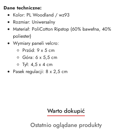
Dane techniczne:
Kolor: PL Woodland / wz93
Rozmiar: Uniwersalny
Materiał: PoliCotton Ripstop (60% bawełna, 40%
poliester)
Wymiary paneli velcro:
Przód: 9 x 5 cm
Góra: 6 x 5,5 cm
Tył: 4,5 x 4 cm
Pasek regulacji: 8 x 2,5 cm
Produkty
Warto dokupić
Pomiń karuzelę produktów
o
Produkty
Ostatnio oglądane produkty
statusie: