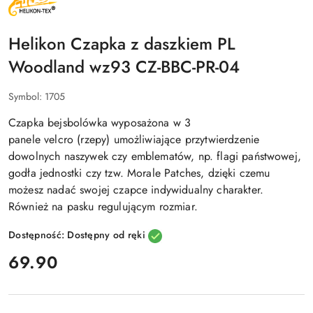
PRODUCENTA:
HELIKON
TEX
Helikon Czapka z daszkiem PL
Woodland wz93 CZ-BBC-PR-04
Symbol:
1705
Czapka bejsbolówka wyposażona w
3
panele velcro (rzepy)
umożliwiające przytwierdzenie
dowolnych naszywek czy emblematów, np. flagi państwowej,
godła jednostki czy tzw. Morale Patches, dzięki czemu
możesz nadać swojej czapce
indywidualny charakter
.
Również na pasku regulującym rozmiar.
Dostępność:
Dostępny od ręki
cena:
69.90