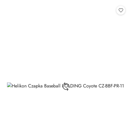
o
statusie: