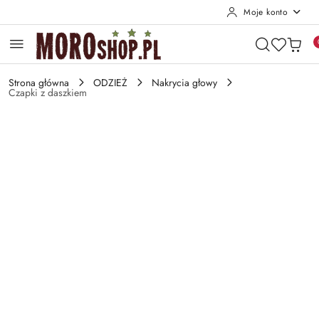
Moje konto
Przejdź do treści głównej
Przejdź do wyszukiwarki
Przejdź do moje konto
Przejdź do menu głównego
Przejdź do opisu produktu
Przejdź do stopki
Strona główna
ODZIEŻ
Nakrycia głowy
Czapki z daszkiem