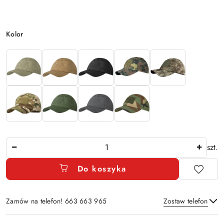
Wariant
Kolor
Ilość
szt.
Do koszyka
Zamów na telefon! 663 663 965
Zostaw telefon
Dostępność