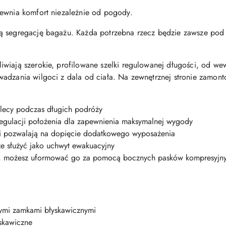
ewnia komfort niezależnie od pogody.
ą segregację bagażu. Każda potrzebna rzecz będzie zawsze pod 
wiają szerokie, profilowane szelki regulowanej długości, od wewn
wadzania wilgoci z dala od ciała. Na zewnętrznej stronie zamo
lecy podczas długich podróży
regulacji położenia dla zapewnienia maksymalnej wygody
i pozwalają na dopięcie dodatkowego wyposażenia
e służyć jako uchwyt ewakuacyjny
aka, możesz uformować go za pomocą bocznych pasków kompresyjny
mi zamkami błyskawicznymi
skawiczne