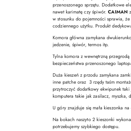
przenoszonego sprzętu. Dodatkowe ele
nawet karimatę czy śpiwór.
CAIMAN
z
w stosunku do pojemności sprawia, że 
codziennego użytku. Produkt dedykowan
Komora główna zamykana dwukierunko
jedzenie, śpiwór, termos itp.
Tylna komora z wewnętrzną przegrodą
bezpieczeństwa przenoszonego laptopa.
Duża kieszeń z przodu zamykana zamkie
inne patche oraz 3 rzędy taśm montaż
przytroczyć dodatkowy ekwipunek taki j
komputera takie jak zasilacz, myszka, d
U góry znajduje się mała kieszonka na d
Na bokach naszyto 2 kieszonki wykonan
potrzebujemy szybkiego dostępu.