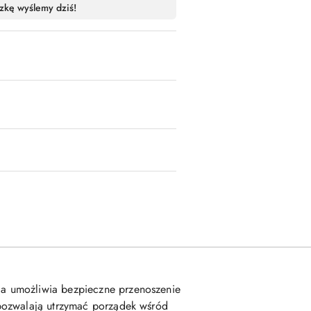
zkę wyślemy dziś!
ja umożliwia bezpieczne przenoszenie
pozwalają utrzymać porządek wśród