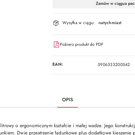
Dostępność
Zamów w ciągu
a pac
i
dostawa
Wysyłka w ciągu:
natychmiast
Pobierz produkt do PDF
EAN:
5906333200542
OPIS
trowy o ergonomicznym kształcie i małej wadze. Jego konstrukc
nkiem. Dwie przestrzenie ładunkowe plus dodatkowe kieszenie 