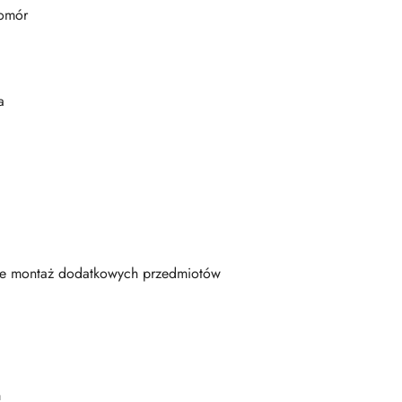
komór
a
jące montaż dodatkowych przedmiotów
m