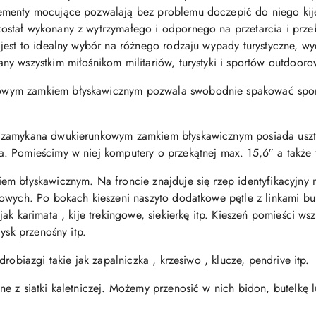
menty mocujące pozwalają bez problemu doczepić do niego kije
ostał wykonany z wytrzymałego i odpornego na przetarcia i prz
jest to idealny wybór na różnego rodzaju wypady turystyczne, wyc
y wszystkim miłośnikom militariów, turystyki i sportów outdoor
wym zamkiem błyskawicznym pozwala swobodnie spakować spore 
 zamykana dwukierunkowym zamkiem błyskawicznym posiada uszt
 Pomieścimy w niej komputery o przekątnej max. 15,6″ a także t
m błyskawicznym. Na froncie znajduje się rzep identyfikacyjny n
owych. Po bokach kieszeni naszyto dodatkowe pętle z linkami b
ak karimata , kije trekingowe, siekierkę itp. Kieszeń pomieści ws
ysk przenośny itp.
robiazgi takie jak zapalniczka , krzesiwo , klucze, pendrive itp.
e z siatki kaletniczej. Możemy przenosić w nich bidon, butelkę 