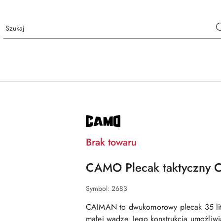
NAZWA
PRODUCENTA:
CAMO
Brak towaru
CAMO Plecak taktyczny 
Symbol:
2683
CAIMAN to dwukomorowy plecak 35 litr
małej wadze. Jego konstrukcja umożliw