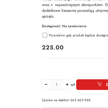
wraz z najważniejszym ekwipunkiem. Dw
dodatkowe kieszenie pozwalają utrzym
sprzętu.
Dostępność:
Na zamówienie
Powiadom gdy produkt będzie dostępn
cena:
225.00
Ilość
szt.
Zamów na telefon! 663 663 965