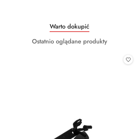
Produkty
Warto dokupić
Pomiń karuzelę produktów
o
Produkty
Ostatnio oglądane produkty
statusie:
o
statusie: