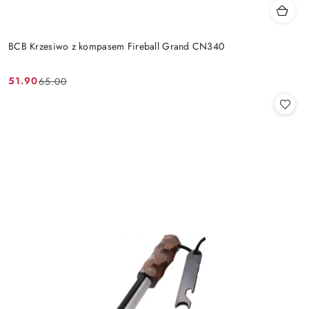
BCB Krzesiwo z kompasem Fireball Grand CN340
51.90
65.00
Cena
Cena
promocyjna:
przed
promocją: