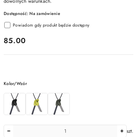
dowolnych warunkach.
Dostępność:
Na zamówienie
Powiadom gdy produkt będzie dostępny
cena:
85.00
Wariant
Kolor/Wzór
Ilość
szt.