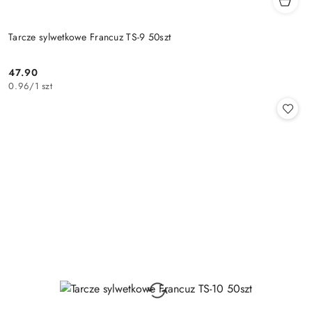
Tarcze sylwetkowe Francuz TS-9 50szt
47.90
Cena:
0.96
/
1 szt