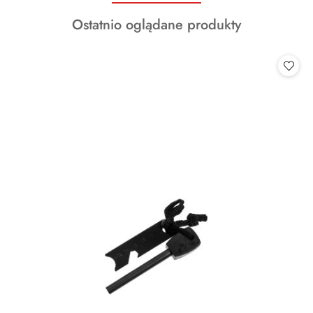
o
Produkty
Ostatnio oglądane produkty
statusie:
o
statusie: