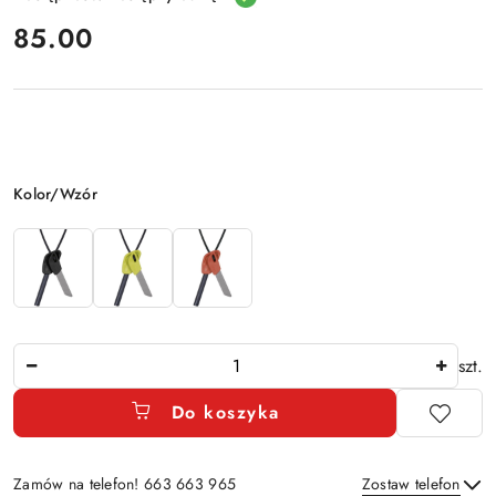
cena:
85.00
Wariant
Kolor/Wzór
Ilość
szt.
Do koszyka
Zamów na telefon! 663 663 965
Zostaw telefon