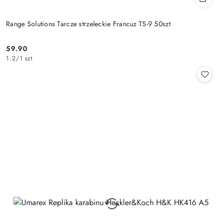
Range Solutions Tarcze strzeleckie Francuz TS-9 50szt
59.90
Cena:
1.2
/
1 szt