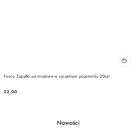
Fosco Zapałki survivalowe w szczelnym pojemniku 20szt
22.00
Cena:
Produkty
Nowości
Pomiń karuzelę produktów
o