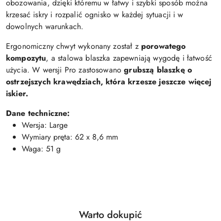
obozowania, dzięki któremu w łatwy i szybki sposób można
krzesać iskry i rozpalić ognisko w każdej sytuacji i w
dowolnych warunkach.
Ergonomiczny chwyt wykonany został z
porowatego
kompozytu
, a stalowa blaszka zapewniają wygodę i łatwość
użycia. W wersji Pro zastosowano
grubszą blaszkę o
ostrzejszych krawędziach, która krzesze jeszcze więcej
iskier.
Dane techniczne:
Wersja: Large
Wymiary pręta: 62 x 8,6 mm
Waga: 51 g
Produkty
Warto dokupić
Pomiń karuzelę produktów