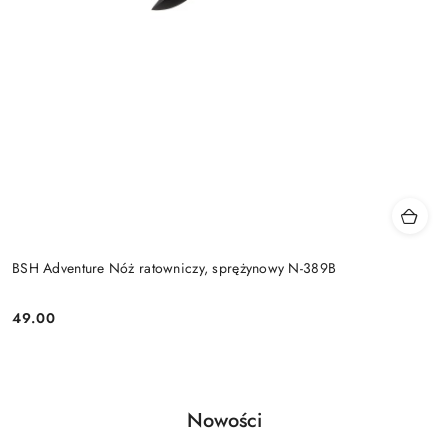
BSH Adventure Nóż ratowniczy, sprężynowy N-389B
49.00
Cena:
Produkty
Nowości
Pomiń karuzelę produktów
o