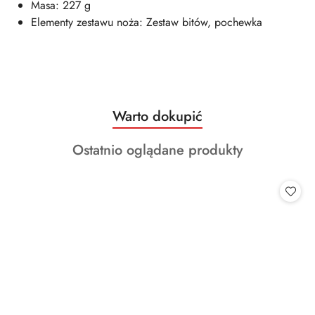
Masa: 227 g
Elementy zestawu noża: Zestaw bitów, pochewka
Produkty
Warto dokupić
Pomiń karuzelę produktów
o
Produkty
Ostatnio oglądane produkty
statusie:
o
statusie: