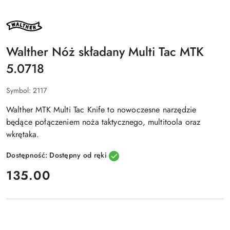
NAZWA
PRODUCENTA:
WALTHER
Walther Nóż składany Multi Tac MTK
5.0718
Symbol:
2117
Walther MTK Multi Tac Knife
to nowoczesne narzędzie
będące połączeniem noża taktycznego, multitoola oraz
wkrętaka.
Dostępność:
Dostępny od ręki
cena:
135.00