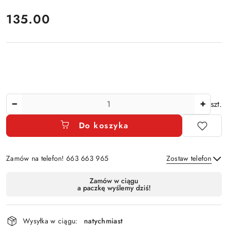
cena:
135.00
Ilość
szt.
Do koszyka
Zamów na telefon! 663 663 965
Zostaw telefon
Dostępność
Zamów w ciągu
a paczkę wyślemy dziś!
i
Wyślij
dostawa
Wysyłka w ciągu:
natychmiast