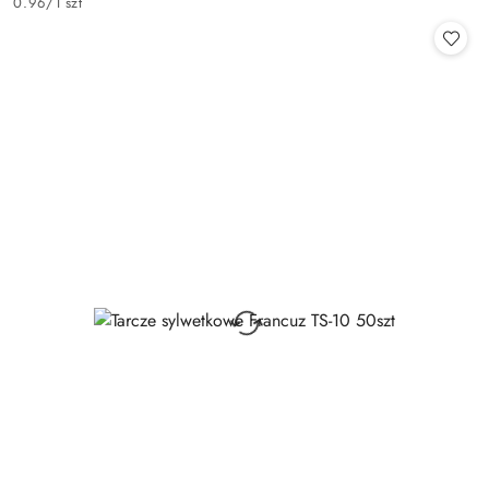
0.96
/
1 szt