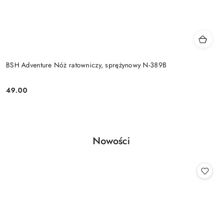
BSH Adventure Nóż ratowniczy, sprężynowy N-389B
49.00
Cena:
Produkty
Nowości
Pomiń karuzelę produktów
o
statusie: