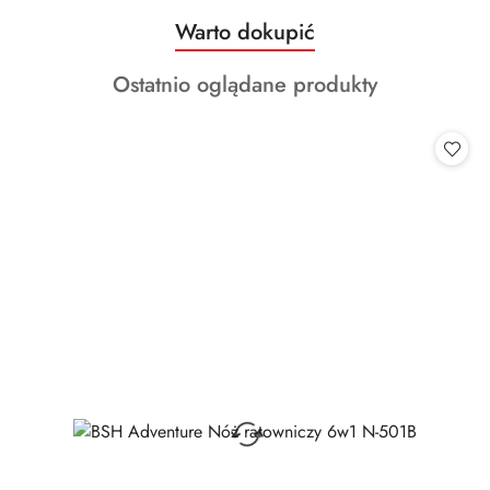
Produkty
Warto dokupić
Pomiń karuzelę produktów
o
Produkty
Ostatnio oglądane produkty
statusie:
o
statusie: