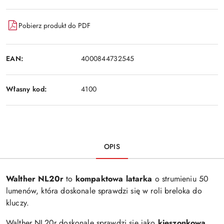
Wyślij
dostawa
Pobierz produkt do PDF
EAN:
4000844732545
Własny kod:
4100
OPIS
Walther NL20r
to
kompaktowa latarka
o strumieniu 50
lumenów, która doskonale sprawdzi się w roli breloka do
kluczy.
Walther NL20r doskonale sprawdzi się jako
kieszonkowa