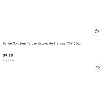
Range Solutions Tarcze strzeleckie Francuz TS-9 50szt
59.90
Cena:
1.2
/
1 szt