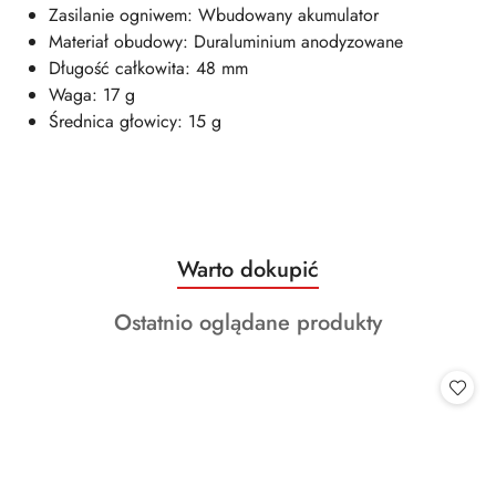
Zasilanie ogniwem: Wbudowany akumulator
Materiał obudowy: Duraluminium anodyzowane
Długość całkowita: 48 mm
Waga: 17 g
Średnica głowicy: 15 g
Produkty
Warto dokupić
Pomiń karuzelę produktów
o
Produkty
Ostatnio oglądane produkty
statusie:
o
statusie: