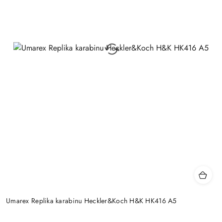
Umarex Replika karabinu Heckler&Koch H&K HK416 A5