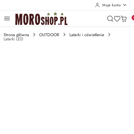
Moje konto
Przejdź do treści głównej
Przejdź do wyszukiwarki
Przejdź do moje konto
Przejdź do menu głównego
Przejdź do opisu produktu
Przejdź do stopki
Strona główna
OUTDOOR
Latarki i oświetlenie
Latarki LED