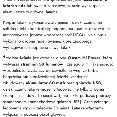
latarka edc
lub światło zapasowe, w razie wyczerpania
akumulatora w głównej latarce.
Korpus latarki wykonano z aluminium, dzięki czemu ma
solidną i lekką konstrukcję, odporną na upadek oraz warunki
atmosferyczne (norma wodoszczelności IPX4). Na tubusie
wykonano drobne radełkowanie, które zapobiega
wyślizgiwaniu i poprawia chwyt latarki.
Źródłem światła jest wydajna dioda
Osram Hi Power
, która
wytwarza
strumień 50 lumenów
i zasięgu 8 m. Taka jasność
w zupełności wystarczy do oświetlenia wnętrza torby,
bagażnika lub nieoświetlonej ścieżki.Latarka ma
wbudowany
akumulator 80 mAh
oraz
gniazdo USB
,
dzięki czemu latarkę możemy ładować nie tylko w domu
(komputer, ładowarka sieciowa), ale także podczas podróży
samochodem (samochodowe gniazdo USB). Czas pełnego
ładowania wynosi zaledwie 30 minut. Latarkę włączamy i
wyłączamy poprzez obrót głowicy.