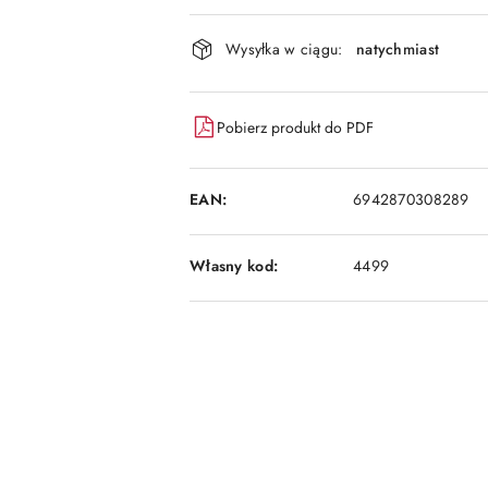
Dostępność
Wysyłka w ciągu:
natychmiast
i
dostawa
Pobierz produkt do PDF
EAN:
6942870308289
Własny kod:
4499