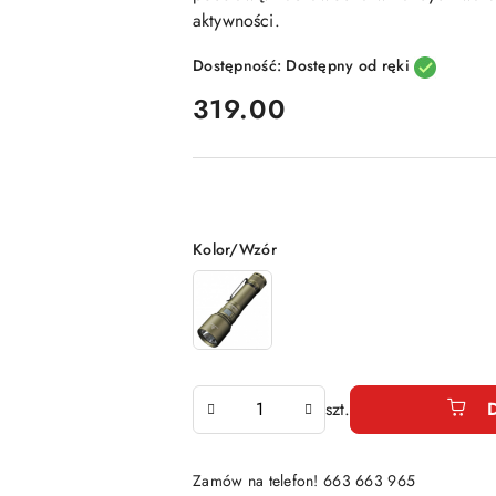
aktywności.
Dostępność:
Dostępny od ręki
cena:
319.00
Wariant
Kolor/Wzór
Ilość
szt.
Zamów na telefon! 663 663 965