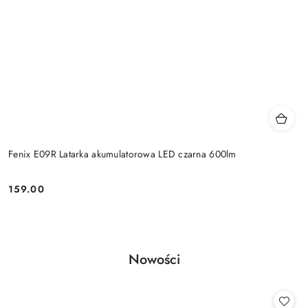
Fenix E09R Latarka akumulatorowa LED czarna 600lm
159.00
Cena:
Produkty
Nowości
Pomiń karuzelę produktów
o
statusie: