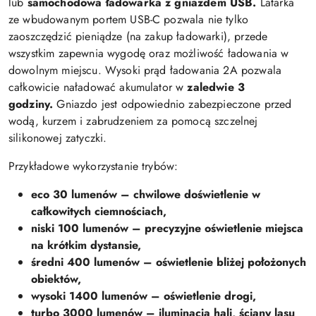
lub
samochodowa ładowarka z gniazdem USB.
Latarka
ze wbudowanym portem USB-C pozwala nie tylko
zaoszczędzić pieniądze (na zakup ładowarki), przede
wszystkim zapewnia wygodę oraz możliwość ładowania w
dowolnym miejscu. Wysoki prąd ładowania 2A pozwala
całkowicie naładować akumulator w
zaledwie 3
godziny.
Gniazdo jest odpowiednio zabezpieczone przed
wodą, kurzem i zabrudzeniem za pomocą szczelnej
silikonowej zatyczki.
Przykładowe wykorzystanie trybów:
eco 30 lumenów – chwilowe doświetlenie w
całkowitych ciemnościach,
niski 100 lumenów – precyzyjne oświetlenie miejsca
na krótkim dystansie,
średni 400 lumenów – oświetlenie bliżej położonych
obiektów,
wysoki 1400 lumenów – oświetlenie drogi,
turbo 3000 lumenów – iluminacja hali, ściany lasu