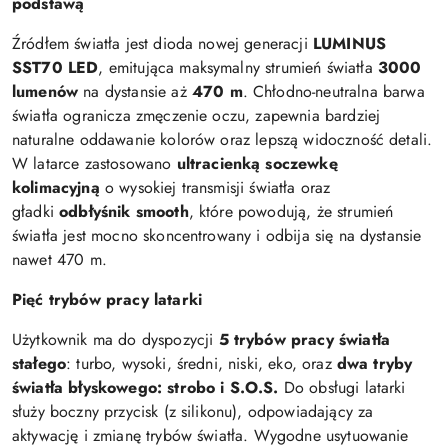
podstawą
Źródłem światła jest dioda nowej generacji
LUMINUS
SST70 LED
, emitująca maksymalny strumień światła
3000
lumenów
na dystansie aż
470 m
. Chłodno-neutralna barwa
światła ogranicza zmęczenie oczu, zapewnia bardziej
naturalne oddawanie kolorów oraz lepszą widoczność detali.
W latarce zastosowano
ultracienką soczewkę
kolimacyjną
o wysokiej transmisji światła oraz
gładki
odbłyśnik smooth
, które powodują, że strumień
światła jest mocno skoncentrowany i odbija się na dystansie
nawet 470 m.
Pięć trybów pracy latarki
Użytkownik ma do dyspozycji
5 trybów pracy światła
stałego
: turbo, wysoki, średni, niski, eko, oraz
dwa tryby
światła błyskowego: strobo i S.O.S.
Do obsługi latarki
służy boczny przycisk (z silikonu), odpowiadający za
aktywację i zmianę trybów światła. Wygodne usytuowanie