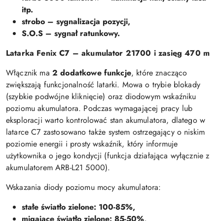
itp.
strobo – sygnalizacja pozycji,
S.O.S – sygnał ratunkowy.
Latarka Fenix C7 – akumulator 21700 i zasięg 470 m
Włącznik ma
2 dodatkowe funkcje
, które znacząco
zwiększają funkcjonalność latarki. Mowa o trybie blokady
(szybkie podwójne kliknięcie) oraz diodowym wskaźniku
poziomu akumulatora. Podczas wymagającej pracy lub
eksploracji warto kontrolować stan akumulatora, dlatego w
latarce C7 zastosowano także system ostrzegający o niskim
poziomie energii i prosty wskaźnik, który informuje
użytkownika o jego kondycji (funkcja działająca wyłącznie z
akumulatorem ARB-L21 5000).
Wskazania diody poziomu mocy akumulatora:
stałe światło zielone: 100-85%,
migające światło zielone: 85-50%,