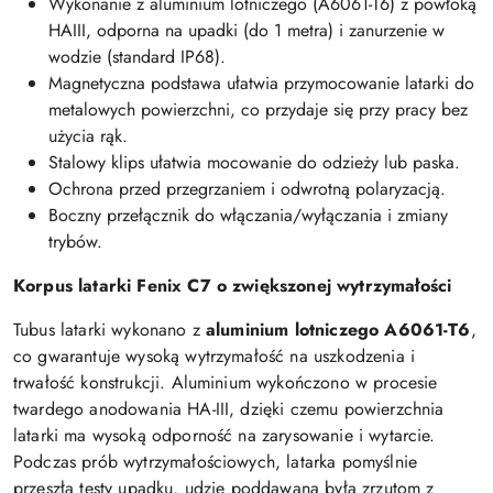
Wykonanie z aluminium lotniczego (A6061-T6) z powłoką
HAIII, odporna na upadki (do 1 metra) i zanurzenie w
wodzie (standard IP68).
Magnetyczna podstawa ułatwia przymocowanie latarki do
metalowych powierzchni, co przydaje się przy pracy bez
użycia rąk.
Stalowy klips ułatwia mocowanie do odzieży lub paska.
Ochrona przed przegrzaniem i odwrotną polaryzacją.
Boczny przełącznik do włączania/wyłączania i zmiany
trybów.
Korpus latarki Fenix C7 o zwiększonej wytrzymałości
Tubus latarki wykonano z
aluminium lotniczego A6061-T6
,
co gwarantuje wysoką wytrzymałość na uszkodzenia i
trwałość konstrukcji. Aluminium wykończono w procesie
twardego anodowania HA-III, dzięki czemu powierzchnia
latarki ma wysoką odporność na zarysowanie i wytarcie.
Podczas prób wytrzymałościowych, latarka pomyślnie
przeszła testy upadku, udzie poddawana była zrzutom z