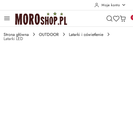
Moje konto
Przejdź do treści głównej
Przejdź do wyszukiwarki
Przejdź do moje konto
Przejdź do menu głównego
Przejdź do opisu produktu
Przejdź do stopki
Strona główna
OUTDOOR
Latarki i oświetlenie
Latarki LED