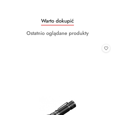
Produkty
Warto dokupić
Pomiń karuzelę produktów
o
Produkty
Ostatnio oglądane produkty
statusie:
o
statusie: