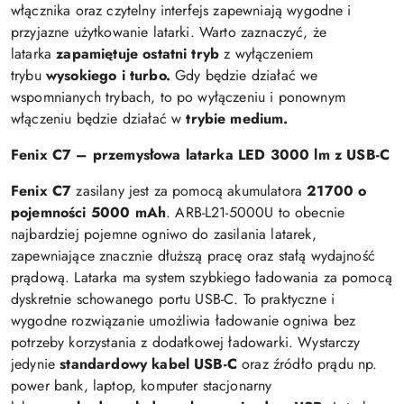
włącznika oraz czytelny interfejs zapewniają wygodne i
przyjazne użytkowanie latarki. Warto zaznaczyć, że
latarka
zapamiętuje ostatni tryb
z wyłączeniem
trybu
wysokiego i turbo.
Gdy będzie działać we
wspomnianych trybach, to po wyłączeniu i ponownym
włączeniu będzie działać w
trybie medium.
Fenix C7 – przemysłowa latarka LED 3000 lm z USB-C
Fenix C7
zasilany jest za pomocą akumulatora
21700 o
pojemności 5000 mAh
. ARB-L21-5000U to obecnie
najbardziej pojemne ogniwo do zasilania latarek,
zapewniające znacznie dłuższą pracę oraz stałą wydajność
prądową. Latarka ma system szybkiego ładowania za pomocą
dyskretnie schowanego portu USB-C. To praktyczne i
wygodne rozwiązanie umożliwia ładowanie ogniwa bez
potrzeby korzystania z dodatkowej ładowarki. Wystarczy
jedynie
standardowy kabel USB-C
oraz źródło prądu np.
power bank, laptop, komputer stacjonarny