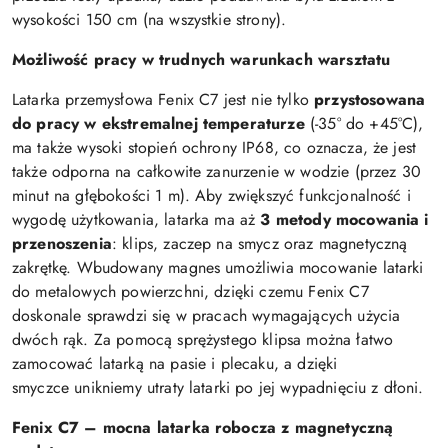
wysokości 150 cm (na wszystkie strony).
Możliwość pracy w trudnych warunkach warsztatu
Latarka przemysłowa Fenix C7 jest nie tylko
przystosowana
do pracy w ekstremalnej temperaturze
(-35° do +45°C),
ma także wysoki stopień ochrony IP68, co oznacza, że jest
także odporna na całkowite zanurzenie w wodzie (przez 30
minut na głębokości 1 m). Aby zwiększyć funkcjonalność i
wygodę użytkowania, latarka ma aż
3 metody mocowania i
przenoszenia
: klips, zaczep na smycz oraz magnetyczną
zakrętkę. Wbudowany magnes umożliwia mocowanie latarki
do metalowych powierzchni, dzięki czemu Fenix C7
doskonale sprawdzi się w pracach wymagających użycia
dwóch rąk. Za pomocą sprężystego klipsa można łatwo
zamocować latarką na pasie i plecaku, a dzięki
smyczce unikniemy utraty latarki po jej wypadnięciu z dłoni.
Fenix C7 – mocna latarka robocza z magnetyczną