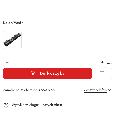
Wariant
Kolor/Wzór
Ilość
szt.
Do koszyka
Zamów na telefon! 663 663 965
Zostaw telefon
Dostępność
Wysyłka w ciągu:
natychmiast
i
Wyślij
dostawa