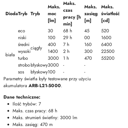
Maks.
Maks.
Maks.
Maks.
czas
Dioda
Tryb
Tryb
moc
zasięg
światłość
pracy [h
[lm]
[m]
[cd]
min]
eco
30
68 h
45
520
niski
100
29 h
00
1600
średni
400
7 h
160
6400
ciągły
wysoki
1400
2 h
300
22500
biała
turbo
3000
1 h
470
55200
strobo
błyskowy
3000
-
-
sos
błyskowy
100
-
-
Parametry światła były testowane przy użyciu
akumulatora
ARB-L21-5000
.
Dane techniczne:
Ilość trybów: 7
Maks. czas pracy: 68 h
Maks. strumień świetlny: 3000 lm
Maks. zasięg: 470 m