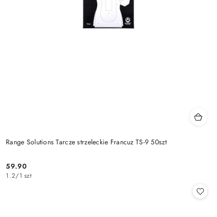
Range Solutions Tarcze strzeleckie Francuz TS-9 50szt
59.90
Cena:
1.2
/
1 szt