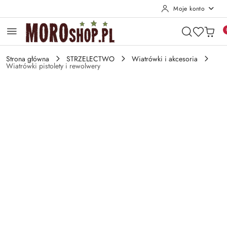
Moje konto
Przejdź do treści głównej
Przejdź do wyszukiwarki
Przejdź do moje konto
Przejdź do menu głównego
Przejdź do opisu produktu
Przejdź do stopki
Strona główna
STRZELECTWO
Wiatrówki i akcesoria
Wiatrówki pistolety i rewolwery