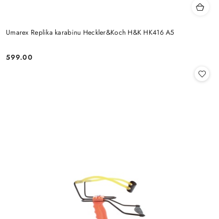
Umarex Replika karabinu Heckler&Koch H&K HK416 A5
599.00
Cena: