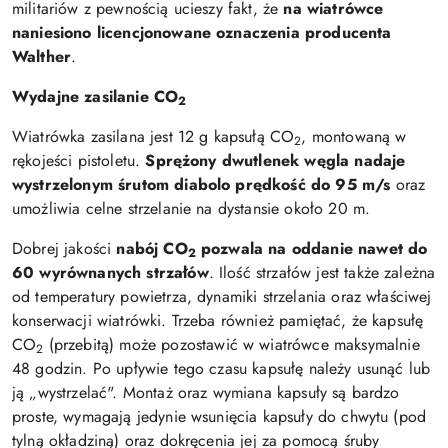
militariów z pewnością ucieszy fakt, że
na wiatrówce
naniesiono licencjonowane oznaczenia producenta
Walther
.
Wydajne zasilanie CO
2
Wiatrówka zasilana jest 12 g kapsułą CO
, montowaną w
2
rękojeści pistoletu.
Sprężony dwutlenek węgla nadaje
wystrzelonym śrutom diabolo prędkość do 95 m/s
oraz
umożliwia celne strzelanie na dystansie około 20 m.
Dobrej jakości
nabój CO
pozwala na oddanie nawet do
2
60 wyrównanych strzałów
. Ilość strzałów jest także zależna
od temperatury powietrza, dynamiki strzelania oraz właściwej
konserwacji wiatrówki. Trzeba również pamiętać, że kapsułę
CO
(przebitą) może pozostawić w wiatrówce maksymalnie
2
48 godzin. Po upływie tego czasu kapsułę należy usunąć lub
ją „wystrzelać". Montaż oraz wymiana kapsuły są bardzo
proste, wymagają jedynie wsunięcia kapsuły do chwytu (pod
tylną okładziną) oraz dokręcenia jej za pomocą śruby