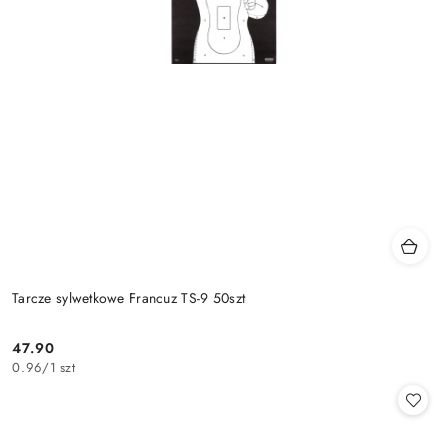
Tarcze sylwetkowe Francuz TS-9 50szt
47.90
Cena:
0.96
/
1 szt