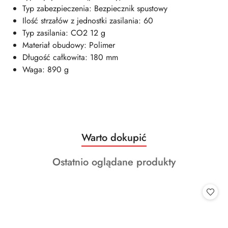
Typ zabezpieczenia: Bezpiecznik spustowy
Ilość strzałów z jednostki zasilania: 60
Typ zasilania: CO2 12 g
Materiał obudowy: Polimer
Długość całkowita: 180 mm
Waga: 890 g
Produkty
Warto dokupić
Pomiń karuzelę produktów
o
Produkty
Ostatnio oglądane produkty
statusie:
o
statusie: