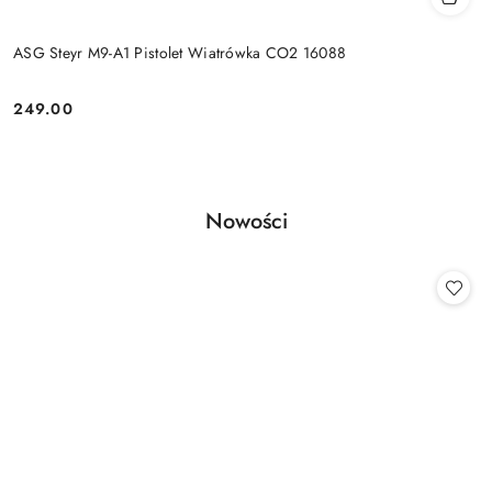
ASG Steyr M9-A1 Pistolet Wiatrówka CO2 16088
249.00
Cena:
Produkty
Nowości
Pomiń karuzelę produktów
o
statusie: