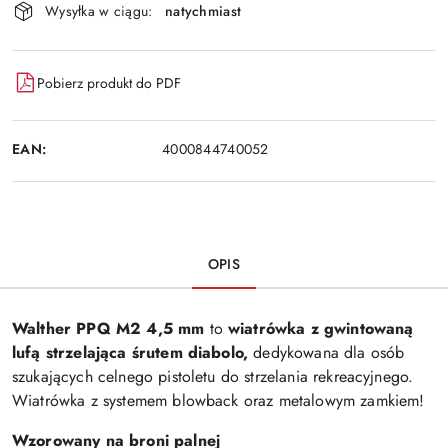
Wysyłka w ciągu:
natychmiast
Pobierz produkt do PDF
EAN:
4000844740052
OPIS
Walther PPQ M2 4,5 mm
to
wiatrówka z gwintowaną
lufą
strzelająca śrutem diabolo,
dedykowana dla osób
szukających celnego pistoletu do strzelania rekreacyjnego.
Wiatrówka z systemem blowback oraz metalowym zamkiem!
Wzorowany na broni palnej