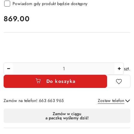
Powiadom gdy produkt będzie dostępny
cena:
869.00
Ilość
szt.
Do koszyka
Zamów na telefon! 663 663 965
Zostaw telefon
Dostępność
Zamów w ciągu
a paczkę wyślemy dziś!
i
Wyślij
dostawa