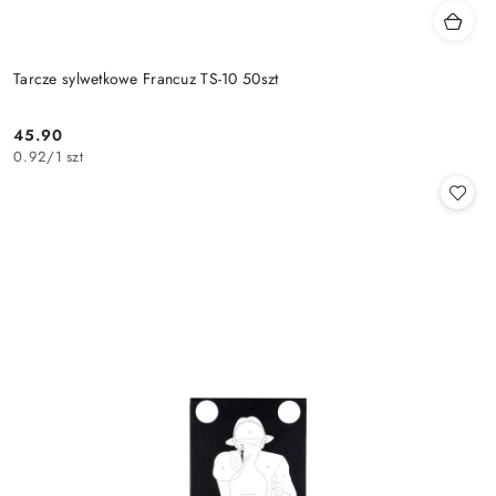
Tarcze sylwetkowe Francuz TS-10 50szt
45.90
Cena:
0.92
/
1 szt