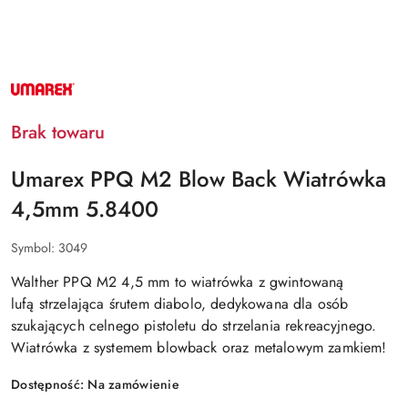
NAZWA
PRODUCENTA:
UMAREX
Brak towaru
Umarex PPQ M2 Blow Back Wiatrówka
4,5mm 5.8400
Symbol:
3049
Walther PPQ M2 4,5 mm
to
wiatrówka z gwintowaną
lufą
strzelająca śrutem diabolo,
dedykowana dla osób
szukających celnego pistoletu do strzelania rekreacyjnego.
Wiatrówka z systemem blowback oraz metalowym zamkiem!
Dostępność:
Na zamówienie