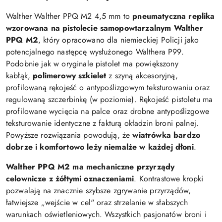
Walther Walther PPQ M2 4,5 mm to
pneumatyczna replika
wzorowana na pistolecie samopowtarzalnym Walther
PPQ M2
, który opracowano dla niemieckiej Policji jako
potencjalnego następcę wysłużonego Walthera P99.
Podobnie jak w oryginale pistolet ma powiększony
kabłąk,
polimerowy szkielet
z szyną akcesoryjną,
profilowaną rękojeść o antypoślizgowym teksturowaniu oraz
regulowaną szczerbinkę (w poziomie). Rękojeść pistoletu ma
profilowane wycięcia na palce oraz drobne antypoślizgowe
teksturowanie identyczne z fakturą okładzin broni palnej.
Powyższe rozwiązania powodują, że
wiatrówka bardzo
dobrze i komfortowo leży niemalże w każdej dłoni
.
Walther PPQ M2 ma mechaniczne przyrządy
celownicze z żółtymi oznaczeniami
. Kontrastowe kropki
pozwalają na znacznie szybsze zgrywanie przyrządów,
łatwiejsze „wejście w cel" oraz strzelanie w słabszych
warunkach oświetleniowych. Wszystkich pasjonatów broni i