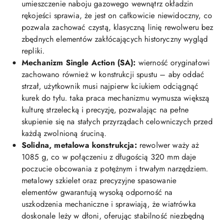
umieszczenie naboju gazowego wewnątrz okładzin
rękojeści sprawia, że jest on całkowicie niewidoczny, co
pozwala zachować czystą, klasyczną linię rewolweru bez
zbędnych elementów zakłócających historyczny wygląd
repliki.
Mechanizm Single Action (SA):
wierność oryginałowi
zachowano również w konstrukcji spustu – aby oddać
strzał, użytkownik musi najpierw kciukiem odciągnąć
kurek do tyłu. taka praca mechanizmu wymusza większą
kulturę strzelecką i precyzję, pozwalając na pełne
skupienie się na stałych przyrządach celowniczych przed
każdą zwolnioną śruciną.
Solidna, metalowa konstrukcja:
rewolwer waży aż
1085 g, co w połączeniu z długością 320 mm daje
poczucie obcowania z potężnym i trwałym narzędziem.
metalowy szkielet oraz precyzyjne spasowanie
elementów gwarantują wysoką odporność na
uszkodzenia mechaniczne i sprawiają, że wiatrówka
doskonale leży w dłoni, oferując stabilność niezbędną