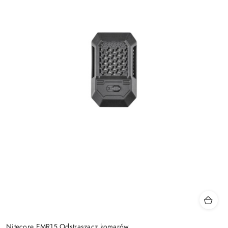
Nitecore EMR15 Odstraszacz komarów