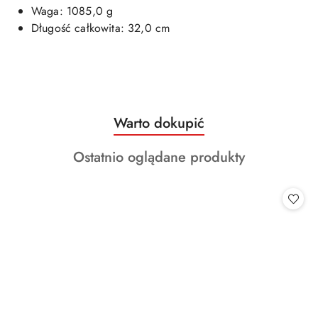
Waga: 1085,0 g
Długość całkowita: 32,0 cm
Produkty
Warto dokupić
Pomiń karuzelę produktów
o
Produkty
Ostatnio oglądane produkty
statusie:
o
statusie: