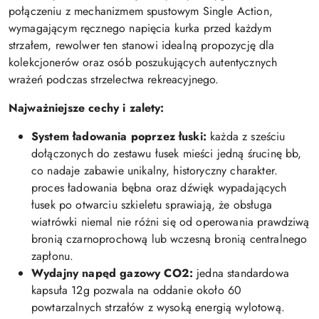
połączeniu z mechanizmem spustowym Single Action,
wymagającym ręcznego napięcia kurka przed każdym
strzałem, rewolwer ten stanowi idealną propozycję dla
kolekcjonerów oraz osób poszukujących autentycznych
wrażeń podczas strzelectwa rekreacyjnego.
Najważniejsze cechy i zalety:
System ładowania poprzez łuski:
każda z sześciu
dołączonych do zestawu łusek mieści jedną śrucinę bb,
co nadaje zabawie unikalny, historyczny charakter.
proces ładowania bębna oraz dźwięk wypadających
łusek po otwarciu szkieletu sprawiają, że obsługa
wiatrówki niemal nie różni się od operowania prawdziwą
bronią czarnoprochową lub wczesną bronią centralnego
zapłonu.
Wydajny napęd gazowy CO2:
jedna standardowa
kapsuła 12g pozwala na oddanie około 60
powtarzalnych strzałów z wysoką energią wylotową.