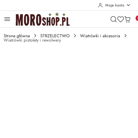
Moje konto
Przejdź do treści głównej
Przejdź do wyszukiwarki
Przejdź do moje konto
Przejdź do menu głównego
Przejdź do opisu produktu
Przejdź do stopki
Strona główna
STRZELECTWO
Wiatrówki i akcesoria
Wiatrówki pistolety i rewolwery