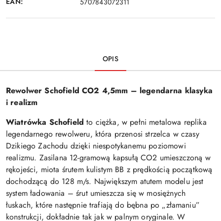
EAN:
5707843072311
OPIS
Rewolwer Schofield CO2 4,5mm – legendarna klasyka
i realizm
Wiatrówka Schofield
to ciężka, w pełni metalowa replika
legendarnego rewolweru, która przenosi strzelca w czasy
Dzikiego Zachodu dzięki niespotykanemu poziomowi
realizmu. Zasilana 12-gramową kapsułą CO2 umieszczoną w
rękojeści, miota śrutem kulistym BB z prędkością początkową
dochodzącą do 128 m/s. Największym atutem modelu jest
system ładowania – śrut umieszcza się w mosiężnych
łuskach, które następnie trafiają do bębna po „złamaniu”
konstrukcji, dokładnie tak jak w palnym oryginale. W