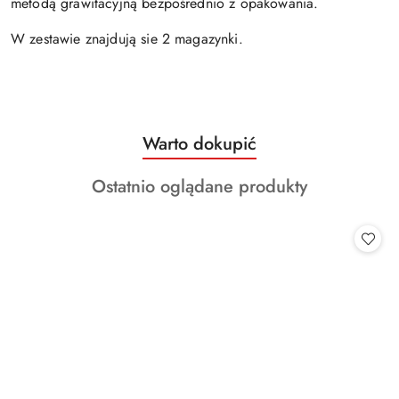
metodą grawitacyjną bezpośrednio z opakowania.
W zestawie znajdują sie 2 magazynki.
Produkty
Warto dokupić
Pomiń karuzelę produktów
o
Produkty
Ostatnio oglądane produkty
statusie:
o
statusie: