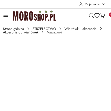
Moje konto
Przejdź do treści głównej
Przejdź do wyszukiwarki
Przejdź do moje konto
Przejdź do menu głównego
Przejdź do opisu produktu
Przejdź do stopki
Strona główna
STRZELECTWO
Wiatrówki i akcesoria
Akcesoria do wiatrówek
Magazynki