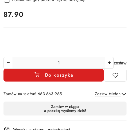
cena:
87.90
Ilość
zestaw
Do koszyka
Zamów na telefon! 663 663 965
Zostaw telefon
Dostępność
Zamów w ciągu
a paczkę wyślemy dziś!
i
Wyślij
dostawa
Wysyłka w ciągu:
natychmiast