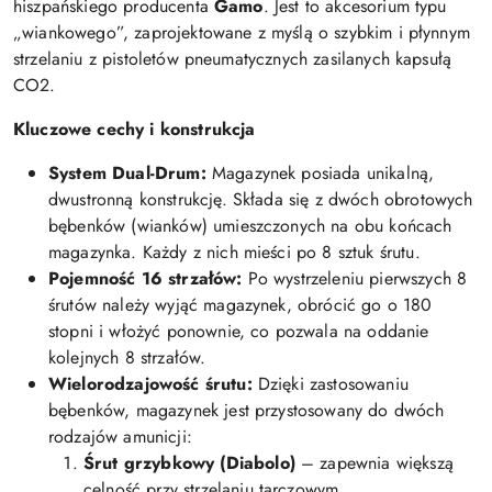
hiszpańskiego producenta
Gamo
. Jest to akcesorium typu
„wiankowego”, zaprojektowane z myślą o szybkim i płynnym
strzelaniu z pistoletów pneumatycznych zasilanych kapsułą
CO2.
Kluczowe cechy i konstrukcja
System Dual-Drum:
Magazynek posiada unikalną,
dwustronną konstrukcję. Składa się z dwóch obrotowych
bębenków (wianków) umieszczonych na obu końcach
magazynka. Każdy z nich mieści po 8 sztuk śrutu.
Pojemność 16 strzałów:
Po wystrzeleniu pierwszych 8
śrutów należy wyjąć magazynek, obrócić go o 180
stopni i włożyć ponownie, co pozwala na oddanie
kolejnych 8 strzałów.
Wielorodzajowość śrutu:
Dzięki zastosowaniu
bębenków, magazynek jest przystosowany do dwóch
rodzajów amunicji:
Śrut grzybkowy (Diabolo)
– zapewnia większą
celność przy strzelaniu tarczowym.