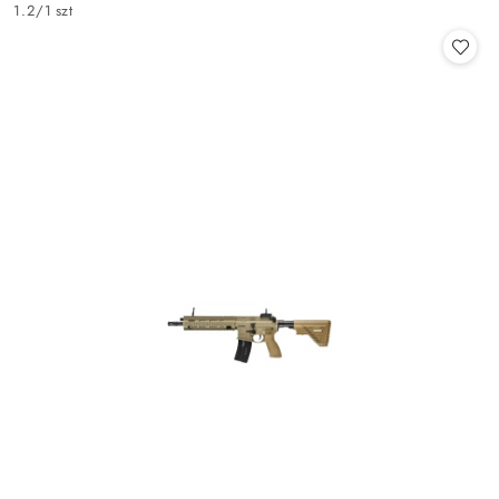
Cena:
1.2
/
1 szt