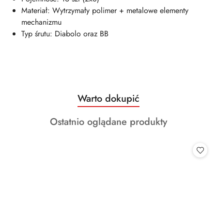
Materiał: Wytrzymały polimer + metalowe elementy
mechanizmu
Typ śrutu: Diabolo oraz BB
Produkty
Warto dokupić
Pomiń karuzelę produktów
o
Produkty
Ostatnio oglądane produkty
statusie:
o
statusie: