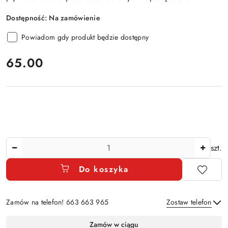
Dostępność:
Na zamówienie
Powiadom gdy produkt będzie dostępny
cena:
65.00
Ilość
szt.
Do koszyka
Zamów na telefon! 663 663 965
Zostaw telefon
Dostępność
Zamów w ciągu