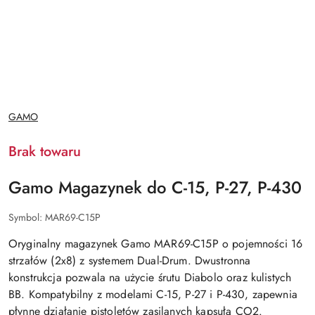
NAZWA
GAMO
PRODUCENTA:
Brak towaru
Gamo Magazynek do C-15, P-27, P-430
Symbol:
MAR69-C15P
Oryginalny magazynek Gamo MAR69-C15P o pojemności 16
strzałów (2x8) z systemem Dual-Drum. Dwustronna
konstrukcja pozwala na użycie śrutu Diabolo oraz kulistych
BB. Kompatybilny z modelami C-15, P-27 i P-430, zapewnia
płynne działanie pistoletów zasilanych kapsułą CO2.