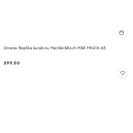
Umarex Replika karabinu Heckler&Koch H&K HK416 A5
599.00
Cena: