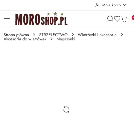
Moje konto
Przejdź do treści głównej
Przejdź do wyszukiwarki
Przejdź do moje konto
Przejdź do menu głównego
Przejdź do opisu produktu
Przejdź do stopki
Strona główna
STRZELECTWO
Wiatrówki i akcesoria
Akcesoria do wiatrówek
Magazynki