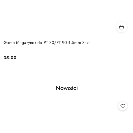
Gamo Magazynek do PT-80/PT-90 4,5mm 3szt
35.00
Cena:
Produkty
Nowości
Pomiń karuzelę produktów
o
statusie: