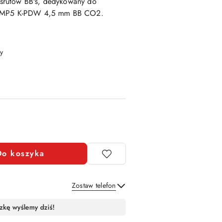
śrutów BB's, dedykowany
do
ch MP5 K-PDW 4,5 mm BB CO2
.
y
Do koszyka
Zostaw telefon
Wyślij
zkę wyślemy dziś!