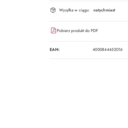
i
dostawa
Wysyłka w ciągu:
natychmiast
Pobierz produkt do PDF
EAN:
4000844452016