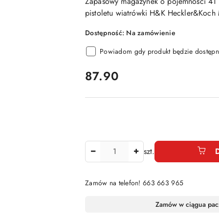
Zapasowy magazynek o pojemności 41 
pistoletu wiatrówki H&K Heckler&Ko
Dostępność:
Na zamówienie
Powiadom gdy produkt będzie dostępn
cena:
87.90
Ilość
szt.
Zamów na telefon! 663 663 965
Dostępność
Zamów w ciągu
a pac