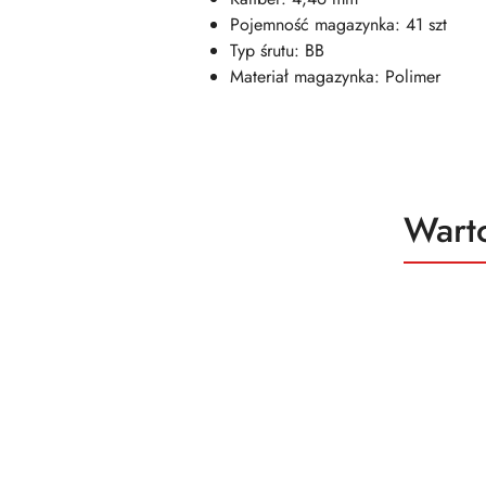
Pojemność magazynka: 41 szt
Typ śrutu: BB
Materiał magazynka: Polimer
Produ
Wart
Pomiń karuzelę produktów
o
status