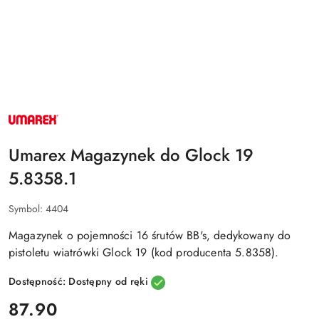
NAZWA
PRODUCENTA:
UMAREX
Umarex Magazynek do Glock 19
5.8358.1
Symbol:
4404
Magazynek o pojemności 16 śrutów BB's, dedykowany do
pistoletu wiatrówki Glock 19 (kod producenta 5.8358).
Dostępność:
Dostępny od ręki
cena:
87.90