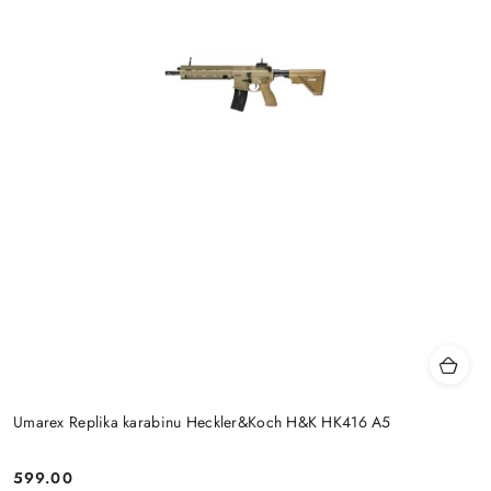
Umarex Replika karabinu Heckler&Koch H&K HK416 A5
599.00
Cena: