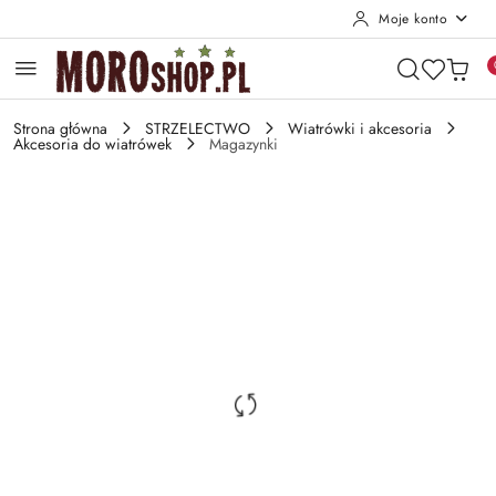
Moje konto
Przejdź do treści głównej
Przejdź do wyszukiwarki
Przejdź do moje konto
Przejdź do menu głównego
Przejdź do opisu produktu
Przejdź do stopki
Strona główna
STRZELECTWO
Wiatrówki i akcesoria
Akcesoria do wiatrówek
Magazynki