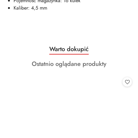
Pojemność magazynka: 16 kulek
Kaliber: 4,5 mm
Produkty
Warto dokupić
Pomiń karuzelę produktów
o
Produkty
Ostatnio oglądane produkty
statusie:
o
statusie: