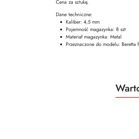
Cena za sztukę.
Dane techniczne:
Kaliber: 4,5 mm
Pojemność magazynka: 8 szt
Materiał magazynka: Metal
Przeznaczone do modelu: Beretta
Produ
Wart
Pomiń karuzelę produktów
o
status