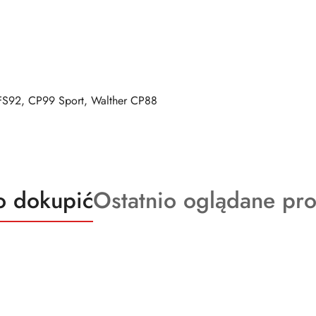
 FS92, CP99 Sport, Walther CP88
kty
Produkty
o dokupić
Ostatnio oglądane pr
o
ie:
statusie: