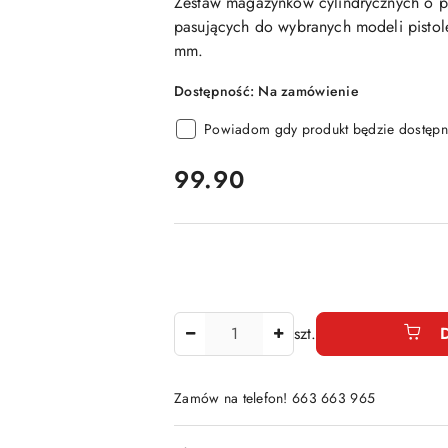
Zestaw magazynków cylindrycznych o p
pasujących do wybranych modeli pistol
mm.
Dostępność:
Na zamówienie
Powiadom gdy produkt będzie dostępn
cena:
99.90
Ilość
szt.
Zamów na telefon! 663 663 965
Dostępność