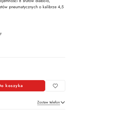
ojemności 8 śrutów diabolo,
etów pneumatycznych o kalibrze 4,5
y
Do koszyka
Zostaw telefon
Wyślij