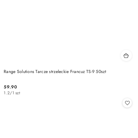
Range Solutions Tarcze strzeleckie Francuz TS-9 50szt
59.90
Cena:
1.2
/
1 szt