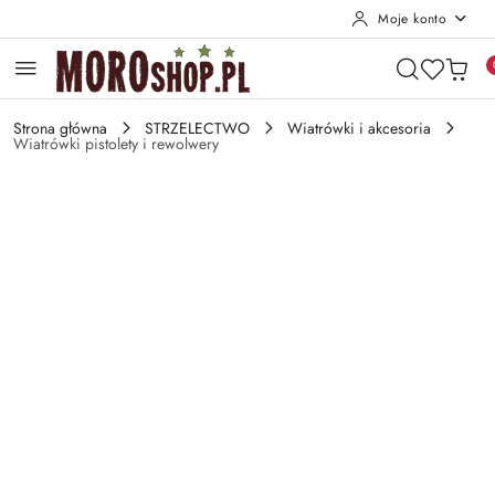
Moje konto
Przejdź do treści głównej
Przejdź do wyszukiwarki
Przejdź do moje konto
Przejdź do menu głównego
Przejdź do opisu produktu
Przejdź do stopki
Strona główna
STRZELECTWO
Wiatrówki i akcesoria
Wiatrówki pistolety i rewolwery