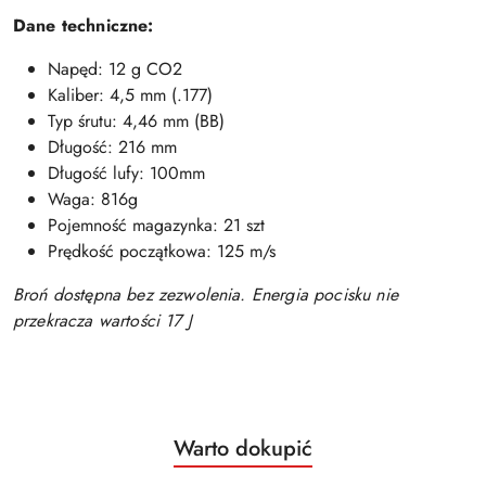
Dane techniczne:
Napęd: 12 g CO2
Kaliber: 4,5 mm (.177)
Typ śrutu: 4,46 mm (BB)
Długość: 216 mm
Długość lufy: 100mm
Waga: 816g
Pojemność magazynka: 21 szt
Prędkość początkowa: 125 m/s
Broń dostępna bez zezwolenia. Energia pocisku nie
przekracza wartości 17 J
Produkty
Warto dokupić
Pomiń karuzelę produktów
o