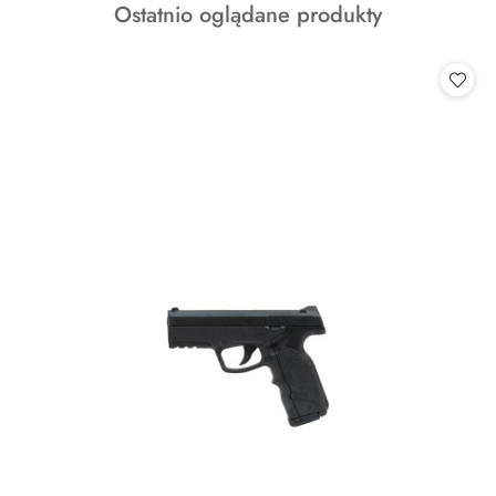
Produkty
Ostatnio oglądane produkty
statusie:
o
statusie: