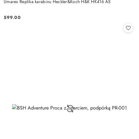
Umarex Replika karabinu Heckler&Koch H&K HK416 A5
599.00
Cena: