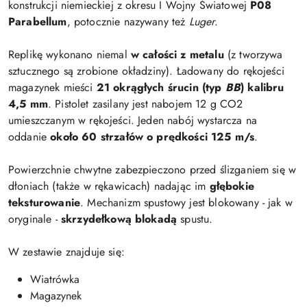
konstrukcji niemieckiej z okresu I Wojny Światowej
P08
Parabellum
, potocznie nazywany też
Luger
.
Replikę wykonano niemal
w całości z metalu
(z tworzywa
sztucznego są zrobione okładziny). Ładowany do rękojeści
magazynek mieści
21 okrągłych śrucin (typ
BB
) kalibru
4,5 mm
. Pistolet zasilany jest nabojem 12 g CO2
umieszczanym w rękojeści. Jeden nabój wystarcza na
oddanie
około 60 strzałów o prędkości 125 m/s
.
Powierzchnie chwytne zabezpieczono przed ślizganiem się w
dłoniach (także w rękawicach) nadając im
głębokie
teksturowanie
. Mechanizm spustowy jest blokowany - jak w
oryginale -
skrzydełkową blokadą
spustu.
W zestawie znajduje się:
Wiatrówka
Magazynek