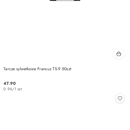
Tarcze sylwetkowe Francuz TS-9 50szt
47.90
Cena:
0.96
/
1 szt