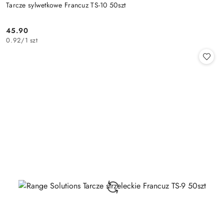
Tarcze sylwetkowe Francuz TS-10 50szt
45.90
Cena:
0.92
/
1 szt