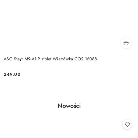
ASG Steyr M9-A1 Pistolet Wiatrówka CO2 16088
249.00
Cena:
Produkty
Nowości
Pomiń karuzelę produktów
o
statusie: