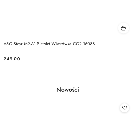
ASG Steyr M9-A1 Pistolet Wiatrówka CO2 16088
249.00
Cena:
Produkty
Nowości
Pomiń karuzelę produktów
o
statusie: