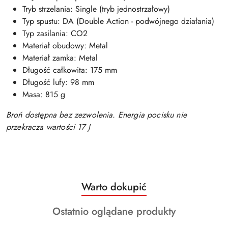
Tryb strzelania: Single (tryb jednostrzałowy)
Typ spustu: DA (Double Action - podwójnego działania)
Typ zasilania: CO2
Materiał obudowy: Metal
Materiał zamka: Metal
Długość całkowita: 175 mm
Długość lufy: 98 mm
Masa: 815 g
Broń dostępna bez zezwolenia. Energia pocisku nie
przekracza wartości 17 J
Produkty
Warto dokupić
Pomiń karuzelę produktów
o
Produkty
Ostatnio oglądane produkty
statusie:
o