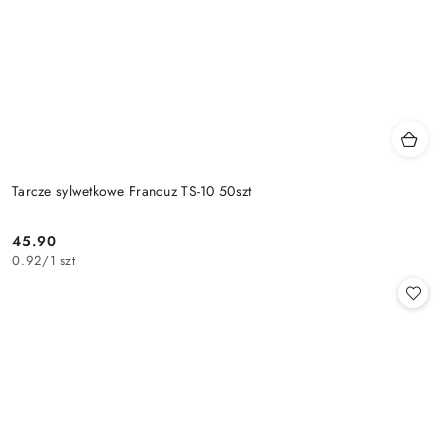
Tarcze sylwetkowe Francuz TS-10 50szt
45.90
Cena:
0.92
/
1 szt