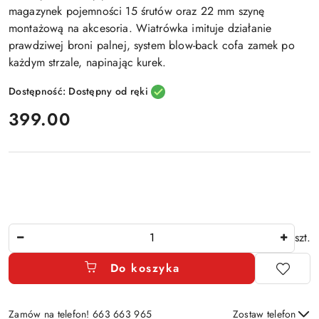
magazynek pojemności 15 śrutów oraz 22 mm szynę
montażową na akcesoria. Wiatrówka imituje działanie
prawdziwej broni palnej, system blow-back cofa zamek po
każdym strzale, napinając kurek.
Dostępność:
Dostępny od ręki
cena:
399.00
Ilość
szt.
Do koszyka
Zamów na telefon! 663 663 965
Zostaw telefon