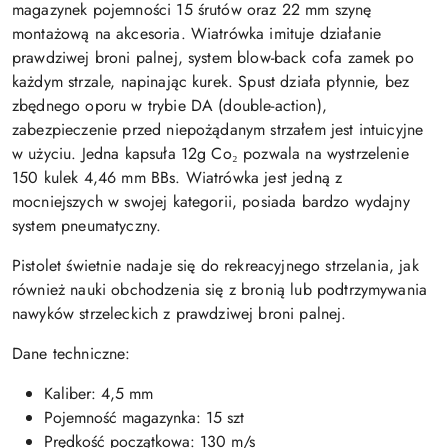
magazynek pojemności 15 śrutów oraz 22 mm szynę
montażową na akcesoria. Wiatrówka imituje działanie
prawdziwej broni palnej, system blow-back cofa zamek po
każdym strzale, napinając kurek. Spust działa płynnie, bez
zbędnego oporu w trybie DA (double-action),
zabezpieczenie przed niepożądanym strzałem jest intuicyjne
w użyciu. Jedna kapsuła 12g Co₂ pozwala na wystrzelenie
150 kulek 4,46 mm BBs. Wiatrówka jest jedną z
mocniejszych w swojej kategorii, posiada bardzo wydajny
system pneumatyczny.
Pistolet świetnie nadaje się do rekreacyjnego strzelania, jak
również nauki obchodzenia się z bronią lub podtrzymywania
nawyków strzeleckich z prawdziwej broni palnej.
Dane techniczne:
Kaliber: 4,5 mm
Pojemność magazynka: 15 szt
Prędkość początkowa: 130 m/s