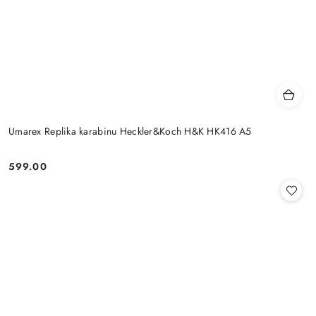
Umarex Replika karabinu Heckler&Koch H&K HK416 A5
599.00
Cena: