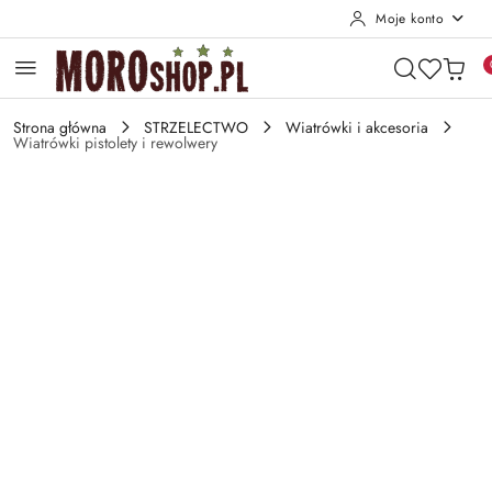
Moje konto
Przejdź do treści głównej
Przejdź do wyszukiwarki
Przejdź do moje konto
Przejdź do menu głównego
Przejdź do opisu produktu
Przejdź do stopki
Strona główna
STRZELECTWO
Wiatrówki i akcesoria
Wiatrówki pistolety i rewolwery