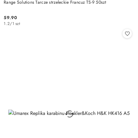
Range Solutions Tarcze strzeleckie Francuz TS-9 50szt
59.90
Cena:
1.2
/
1 szt