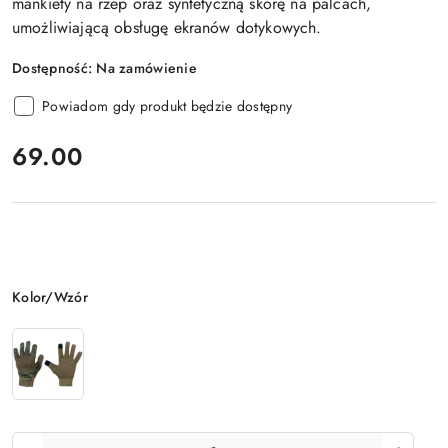
mankiety na rzep oraz syntetyczną skórę na palcach,
umożliwiającą obsługę ekranów dotykowych.
Dostępność:
Na zamówienie
Powiadom gdy produkt będzie dostępny
cena:
69.00
Wariant
Kolor/Wzór
Ilość