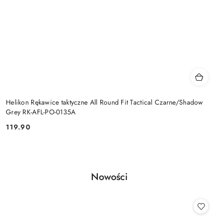
Helikon Rękawice taktyczne All Round Fit Tactical Czarne/Shadow
Grey RK-AFL-PO-0135A
119.90
Cena:
Produkty
Nowości
Pomiń karuzelę produktów
o
statusie: