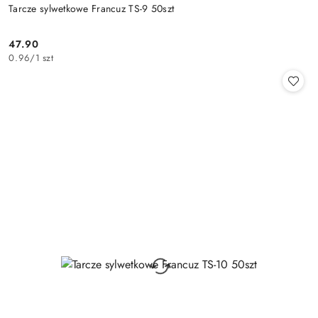
Tarcze sylwetkowe Francuz TS-9 50szt
47.90
Cena:
0.96
/
1 szt