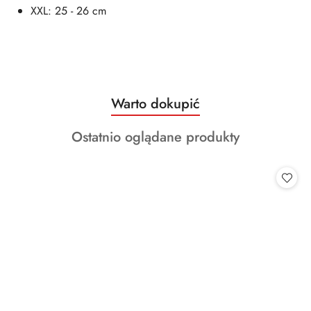
XXL: 25 - 26 cm
Produkty
Warto dokupić
Pomiń karuzelę produktów
o
Produkty
Ostatnio oglądane produkty
statusie:
o
statusie: