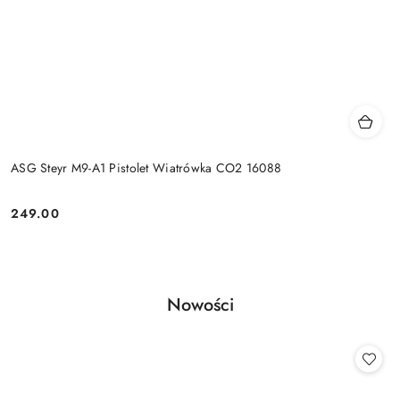
ASG Steyr M9-A1 Pistolet Wiatrówka CO2 16088
249.00
Cena:
Produkty
Nowości
Pomiń karuzelę produktów
o
statusie: