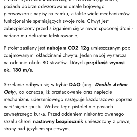
posiada dobrze odwzorowane detale bojowego
pierwowzoru: napisy na zamku, a także wiele mechanizmów,
funkcjonalnie spełniających swoje role. Chwyt jest
zabezpieczony przed ślizganiem się w nawet spoconej dłoni -
nadano mu delikatne teksturowanie.
Pistolet zasilany jest
nabojem CO2 12g
umieszczanym pod
zdejmowanymi okładzinami chwytu. Jeden nabój wystarcza
na oddanie około 80 strzałów, których
prędkość wynosi
ok. 130 m/s
.
Strzelanie odbywa się w trybie
DAO
(ang.
Double Action
Only
), co oznacza, iż przeładowanie oraz napięcie
mechanizmu uderzeniowego następuje każdorazowo poprzez
naciśnięcie spustu. Wobec tego pistolet nie posiada
zewnętrznego kurka. Przed oddaniem niekontrolowanego
strzału chroni
nastawny bezpiecznik
umieszczony z prawej
strony nad językiem spustowym.