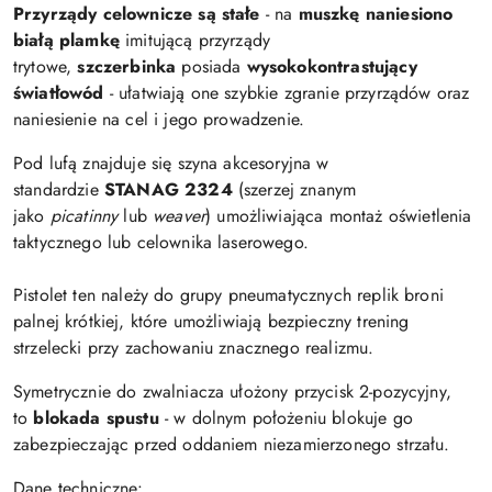
Przyrządy celownicze są stałe
- na
muszkę naniesiono
białą plamkę
imitującą przyrządy
trytowe,
szczerbinka
posiada
wysokokontrastujący
światłowód
- ułatwiają one szybkie zgranie przyrządów
oraz
naniesienie na cel i jego prowadzenie.
Pod lufą znajduje się szyna akcesoryjna w
standardzie
STANAG 2324
(szerzej znanym
jako
picatinny
lub
weaver
) umożliwiająca montaż oświetlenia
taktycznego lub celownika laserowego.
Pistolet ten należy do grupy pneumatycznych replik broni
palnej krótkiej, które umożliwiają bezpieczny trening
strzelecki przy zachowaniu znacznego realizmu.
Symetrycznie do zwalniacza ułożony przycisk 2-pozycyjny,
to
blokada spustu
- w dolnym położeniu blokuje go
zabezpieczając przed oddaniem niezamierzonego strzału.
Dane techniczne: