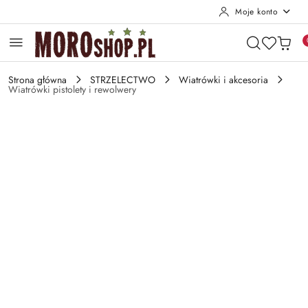
Moje konto
Przejdź do treści głównej
Przejdź do wyszukiwarki
Przejdź do moje konto
Przejdź do menu głównego
Przejdź do opisu produktu
Przejdź do stopki
Strona główna
STRZELECTWO
Wiatrówki i akcesoria
Wiatrówki pistolety i rewolwery