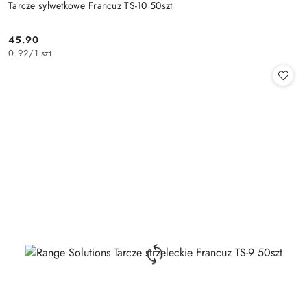
Tarcze sylwetkowe Francuz TS-10 50szt
45.90
Cena:
0.92
/
1 szt