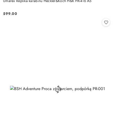
Umarex Replika karabinu Heckler&Koch H&K HK416 A5
599.00
Cena: