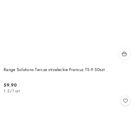
Range Solutions Tarcze strzeleckie Francuz TS-9 50szt
59.90
Cena:
1.2
/
1 szt