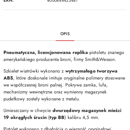
EAN:
4000844423481
OPIS
Pneumatyczna, licencjonowana replika
pistoletu znanego
amerykańskiego producenta broni, firmy Smith&Wesson.
Szkielet wiatrówki wykonano z
wytrzymałego tworzywa
ABS
, które doskonale imituje oryginalne polimery stosowane
we współczesnej broni palnej. Pokrywa zamka, lufa,
mechanizmy wewnętrzne oraz wymienny magazynek
pudełkowy zostały wykonane z metalu.
Umieszczany w chwycie
dwurzędowy magazynek mieści
19 okrągłych śrucin
(
typ BB
) kalibru 4,5 mm.
Pistolet wykonano z dbałością o wierność oryginałowi,