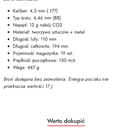
Kaliber: 4,5 mm (.177)
Typ śrutu: 4,46 mm (BB)
Napęd: 12 g nabój CO2
Materiał: tworzywo sztuczne + metal
Długość lufy: 110 mm
Długość całkowita: 194 mm
Pojemność magazynka: 19 szt.
Prędkość początkowa: 130 m/s
Waga: 447 g
Broń dostępna bez zezwolenia. Energia pocisku nie
przekracza wartości 17 J
Produkty
Warto dokupić
Pomiń karuzelę produktów
o