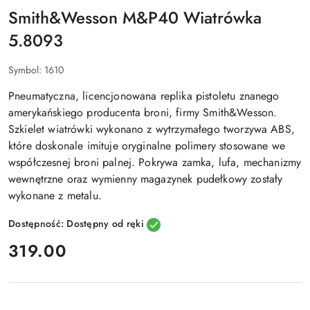
Smith&Wesson M&P40 Wiatrówka
5.8093
Symbol:
1610
Pneumatyczna, licencjonowana replika
pistoletu znanego
amerykańskiego producenta broni, firmy Smith&Wesson.
Szkielet wiatrówki wykonano z
wytrzymałego tworzywa ABS
,
które doskonale imituje oryginalne polimery stosowane we
współczesnej broni palnej. Pokrywa zamka, lufa, mechanizmy
wewnętrzne oraz wymienny magazynek pudełkowy zostały
wykonane z metalu.
Dostępność:
Dostępny od ręki
cena:
319.00