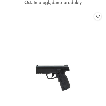
Produkty
Ostatnio oglądane produkty
statusie:
o
statusie: