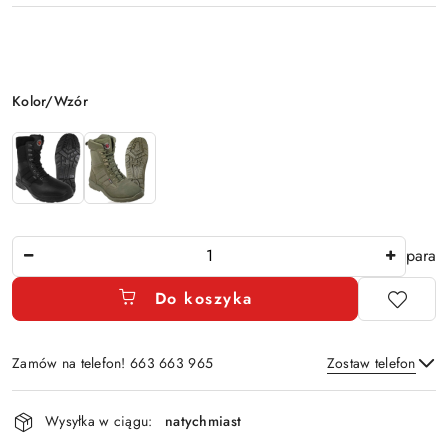
Wariant
Kolor/Wzór
Ilość
para
Do koszyka
Zamów na telefon! 663 663 965
Zostaw telefon
Dostępność
Wysyłka w ciągu:
natychmiast
i