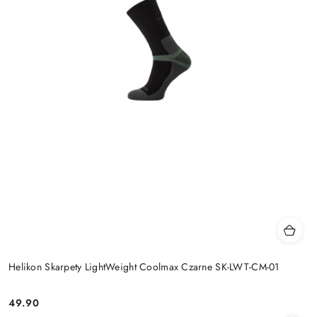
Helikon Skarpety LightWeight Coolmax Czarne SK-LWT-CM-01
49.90
Cena: