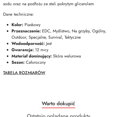
sodu oraz na podłożu ze stali pokrytym glicerolem
Dane techniczne:
Kolor:
Piaskowy
Przeznaczenie:
EDC, Myślistwo, Na grzyby, Ogólny,
Outdoor, Specjalne, Survival, Taktyczne
Wodoodporność:
Jest
Gwarancja:
12 m-cy
Materiał dominujący:
Skóra welurowa
Sezon:
Całoroczny
TABELA ROZMIARÓW
Produkty
Warto dokupić
Pomiń karuzelę produktów
o
Produkty
Ostatnio oglądane produkty
statusie: