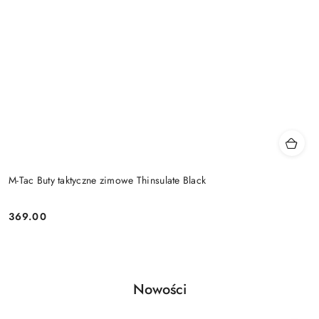
M-Tac Buty taktyczne zimowe Thinsulate Black
369.00
Cena:
Produkty
Nowości
Pomiń karuzelę produktów
o