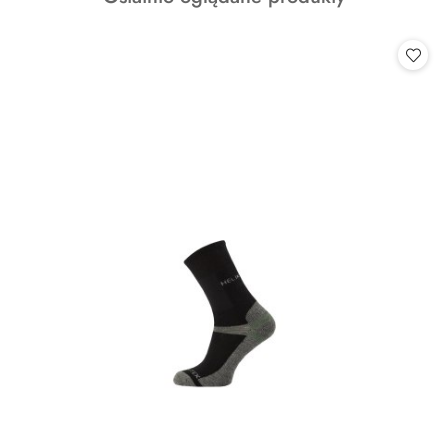
o
statusie: