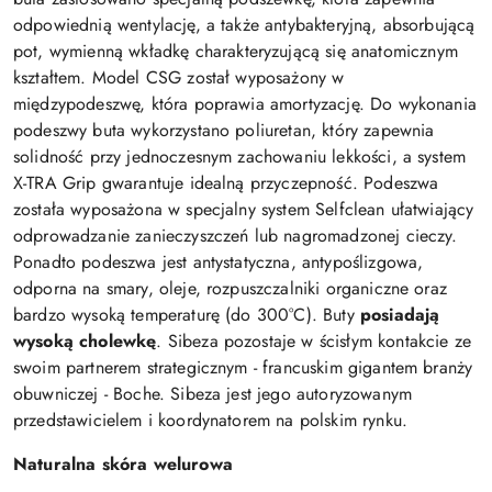
odpowiednią wentylację, a także antybakteryjną, absorbującą
pot, wymienną wkładkę
charakteryzującą się anatomicznym
kształtem. Model CSG został wyposażony w
międzypodeszwę, która poprawia amortyzację. Do wykonania
podeszwy buta wykorzystano poliuretan, który zapewnia
solidność przy jednoczesnym zachowaniu lekkości, a system
X-TRA Grip gwarantuje idealną przyczepność. Podeszwa
została wyposażona w specjalny system Selfclean ułatwiający
odprowadzanie zanieczyszczeń lub nagromadzonej cieczy.
Ponadto podeszwa jest antystatyczna, antypoślizgowa,
odporna na smary, oleje, rozpuszczalniki organiczne oraz
bardzo wysoką temperaturę (do 300°C). Buty
posiadają
wysoką cholewkę
. Sibeza pozostaje w ścisłym kontakcie ze
swoim partnerem strategicznym - francuskim gigantem branży
obuwniczej - Boche. Sibeza jest jego autoryzowanym
przedstawicielem i koordynatorem na polskim rynku.
Naturalna skóra welurowa