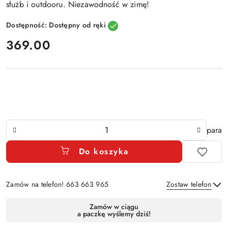
służb i outdooru. Niezawodność w zimę!
Dostępność:
Dostępny od ręki
cena:
369.00
Ilość
para
Do koszyka
Zamów na telefon! 663 663 965
Zostaw telefon
Dostępność
Zamów w ciągu
a paczkę wyślemy dziś!
i