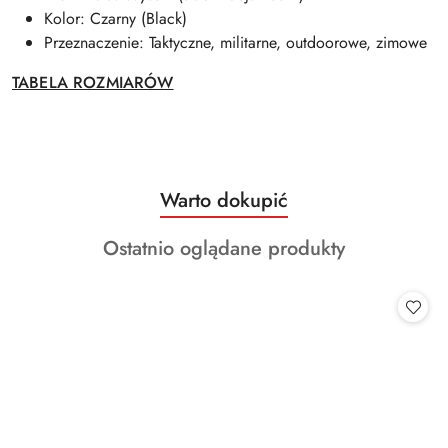
Kolor: Czarny (Black)
Przeznaczenie: Taktyczne, militarne, outdoorowe, zimowe
TABELA ROZMIARÓW
Produkty
Warto dokupić
Pomiń karuzelę produktów
o
Produkty
Ostatnio oglądane produkty
statusie:
o
statusie: