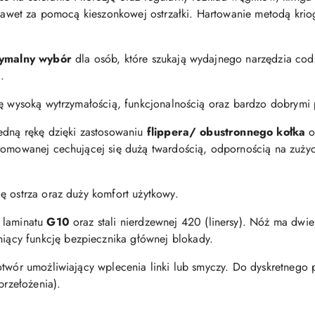
ć nawet za pomocą kieszonkowej ostrzałki. Hartowanie metodą kr
tymalny wybór
dla osób, które szukają wydajnego narzędzia cod
.
ę wysoką wytrzymałością, funkcjonalnością oraz bardzo dobrymi 
edną rękę dzięki zastosowaniu
flippera/ obustronnego kołka
o
romowanej cechującej się dużą twardością, odpornością na zużyc
ę ostrza oraz duży komfort użytkowy.
 laminatu
G10
oraz
stali nierdzewnej 420 (linersy). Nóż ma dwi
iący funkcję bezpiecznika głównej blokady.
otwór umożliwiający wplecenia linki lub smyczy. Do dyskretnego
przełożenia).