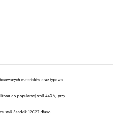
astosowanych materiałów oraz typowo
bliżona do popularnej stali 440A, przy
 ze stali Sandvik 12C27 długo