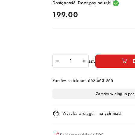
Dostępność:
Dostępny od ręki
cena:
199.00
Ilość
szt.
Zamów na telefon! 663 663 965
Dostępność
Zamów w ciągu
a pac
i
dostawa
Wysyłka w ciągu:
natychmiast
Pobierz produkt do PDF