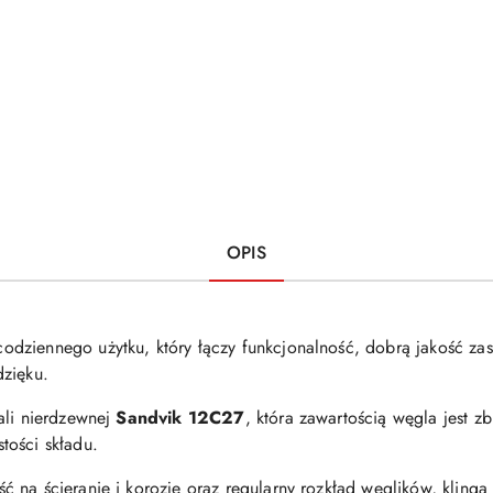
OPIS
codziennego użytku, który łączy funkcjonalność, dobrą jakość z
dzięku.
ali nierdzewnej
Sandvik 12C27
, która zawartością węgla jest z
tości składu.
 na ścieranie i korozję oraz regularny rozkład węglików, klinga