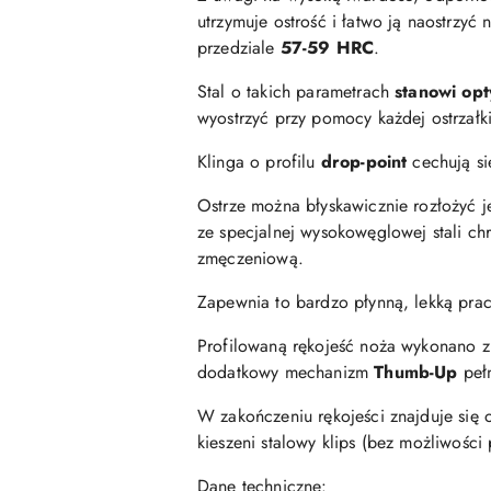
utrzymuje ostrość i łatwo ją naostrzy
przedziale
57-59 HRC
.
Stal o takich parametrach
stanowi op
wyostrzyć przy pomocy każdej ostrzałki
Klinga o profilu
drop-point
cechują si
Ostrze można błyskawicznie rozłożyć j
ze specjalnej wysokowęglowej stali ch
zmęczeniową.
Zapewnia to bardzo płynną, lekką prac
Profilowaną rękojeść noża wykonano z
dodatkowy mechanizm
Thumb-Up
pełn
W zakończeniu rękojeści znajduje się 
kieszeni stalowy klips (bez możliwości 
Dane techniczne: