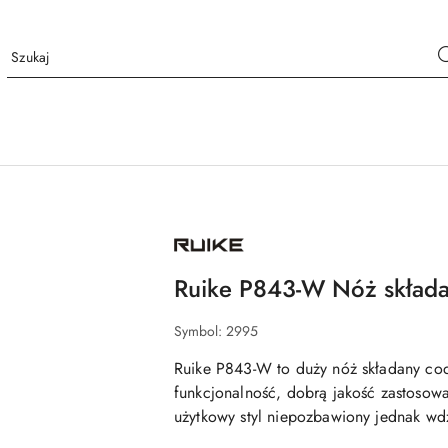
NAZWA
PRODUCENTA:
RUIKE
Ruike P843-W Nóż skład
Symbol:
2995
Ruike P843-W
to duży nóż składany cod
funkcjonalność, dobrą jakość zastosow
użytkowy styl niepozbawiony jednak wd