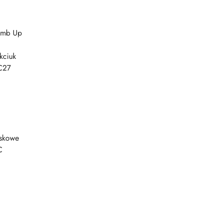
humb Up
kciuk
2C27
yskowe
C