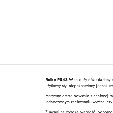
Ruike P843-W
to duży nóż składany 
użytkowy styl niepozbawiony jednak w
Masywne ostrze powstało z cenionej st
jednoczesnym zachowaniu wyższej czys
Z uwagi na wysoką twardość, odporność