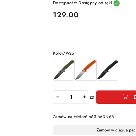
Dostępność:
Dostępny od ręki
cena:
129.00
Wariant
Kolor/Wzór
Ilość
szt.
Zamów na telefon! 663 663 965
Dostępność
Zamów w ciągu
a pac