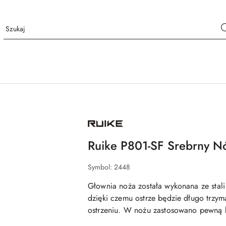
NAZWA
PRODUCENTA:
RUIKE
Ruike P801-SF Srebrny N
Symbol:
2448
Głownia noża została wykonana ze stal
dzięki czemu ostrze będzie długo trzym
ostrzeniu. W nożu zastosowano pewną 