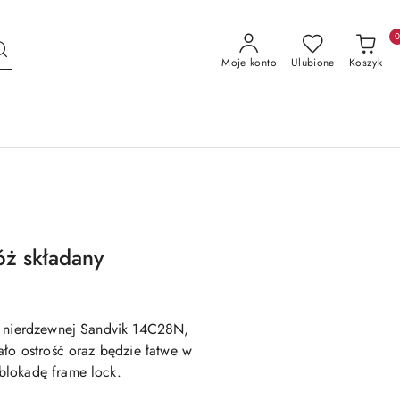
Moje konto
Ulubione
Koszyk
óż składany
i nierdzewnej Sandvik 14C28N,
ało ostrość oraz będzie łatwe w
blokadę frame lock.