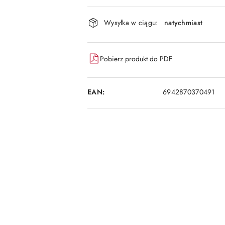
i
dostawa
Wysyłka w ciągu:
natychmiast
Pobierz produkt do PDF
EAN:
6942870370491