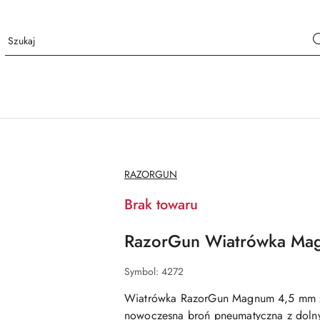
NAZWA
RAZORGUN
PRODUCENTA:
Brak towaru
RazorGun Wiatrówka Ma
Symbol:
4272
Wiatrówka RazorGun Magnum 4,5 mm z 
nowoczesna broń pneumatyczna z dolny