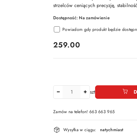
strzelców ceniących precyzję, stabilno
Dostępność:
Na zamówienie
Powiadom gdy produkt będzie dostępn
cena:
259.00
Ilość
szt
D
Zamów na telefon! 663 663 965
Dostępność
Wysyłka w ciągu:
natychmiast
i