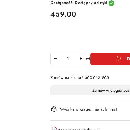
Dostępność:
Dostępny od ręki
cena:
459.00
Ilość
szt
D
Zamów na telefon! 663 663 965
Dostępność
Zamów w ciągu
a pac
i
dostawa
Wysyłka w ciągu:
natychmiast
Pobierz produkt do PDF