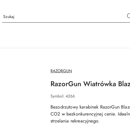
NAZWA
RAZORGUN
PRODUCENTA:
RazorGun Wiatrówka Bla
Symbol:
4266
Bezodrzutowy karabinek RazorGun Blaz
CO2 w bezkonkurencyjnej cenie. Idealne
strzelania rekreacyjnego.