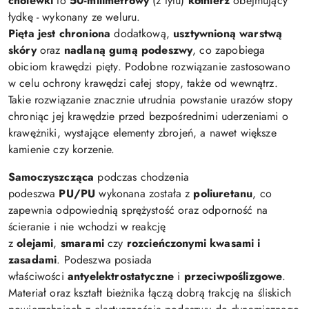
cholewki
to
50-milimetrowy
(z tyłu)
kołnierz
obejmujący
łydkę - wykonany ze weluru.
Pięta jest chroniona
dodatkową,
usztywnioną warstwą
skóry
oraz
nadlaną gumą podeszwy
, co zapobiega
obiciom krawędzi pięty. Podobne rozwiązanie zastosowano
w celu ochrony krawędzi całej stopy, także od wewnątrz.
Takie rozwiązanie znacznie utrudnia powstanie urazów stopy
chroniąc jej krawędzie przed bezpośrednimi uderzeniami o
krawężniki, wystające elementy zbrojeń, a nawet większe
kamienie czy korzenie.
Samoczyszcząca
podczas chodzenia
podeszwa
PU/PU
wykonana została z
poliuretanu
, co
zapewnia odpowiednią sprężystość oraz odporność na
ścieranie i nie wchodzi w reakcję
z
olejami
,
smarami
czy
rozcieńczonymi kwasami i
zasadami
. Podeszwa posiada
właściwości
antyelektrostatyczne
i
przeciwpoślizgowe
.
Materiał oraz kształt bieżnika łączą dobrą trakcję na śliskich