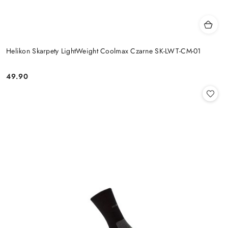
Helikon Skarpety LightWeight Coolmax Czarne SK-LWT-CM-01
49.90
Cena: