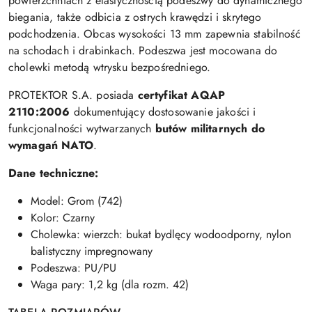
powierzchniach z elastycznością podeszwy do dynamicznego
biegania, także odbicia z ostrych krawędzi i skrytego
podchodzenia. Obcas wysokości 13 mm zapewnia stabilność
na schodach i drabinkach. Podeszwa jest mocowana do
cholewki metodą wtrysku bezpośredniego.
PROTEKTOR S.A. posiada
certyfikat AQAP
2110:2006
dokumentujący dostosowanie jakości i
funkcjonalności wytwarzanych
butów militarnych do
wymagań NATO
.
Dane techniczne:
Model: Grom (742)
Kolor: Czarny
Cholewka: wierzch: bukat bydlęcy wodoodporny, nylon
balistyczny impregnowany
Podeszwa: PU/PU
Waga pary: 1,2 kg (dla rozm. 42)