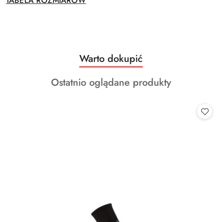
TABELA ROZMIARÓW
Produkty
Warto dokupić
Pomiń karuzelę produktów
o
Produkty
Ostatnio oglądane produkty
statusie:
o
statusie: