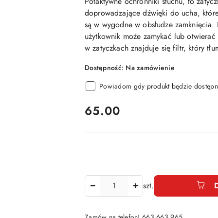
Półaktywne ochronniki słuchu
, to zatyc
doprowadzające dźwięki do ucha, które
są w wygodne w obsłudze zamknięcia. 
użytkownik może zamykać lub otwierać 
w zatyczkach znajduje się filtr, który tł
Dostępność:
Na zamówienie
Powiadom gdy produkt będzie dostępn
cena:
65.00
Ilość
szt.
Zamów na telefon! 663 663 965