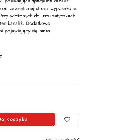
zki posiadające specjalne kanaliki
 od zewnętrznej strony wyposażone
Przy włożonych do uszu zatyczkach,
ten kanalik. Dodatkowo
umi pojawiający się hałas.
y
Do koszyka
Zostaw telefon