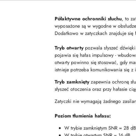
Półaktywne ochronniki słuchu
, to z
wyposażone są w wygodne w obsłudze z
Dodatkowo w zatyczkach znajduje się fil
Tryb otwarty
pozwala słyszeć dźwięki
pojawia się hałas impulsowy - wbudowa
otwarty powinno się stosować, gdy mamy
istnieje potrzeba komunikowania się z
Tryb zamknięty
zapewnia ochronę słuc
słyszeć otoczenia oraz przy hałasie c
Zatyczki nie wymagają żadnego zasilani
Poziom tłumienia hałasu:
W trybie zamkniętym SNR = 28 dB
W trybie otwartym SNR = 16 dB.