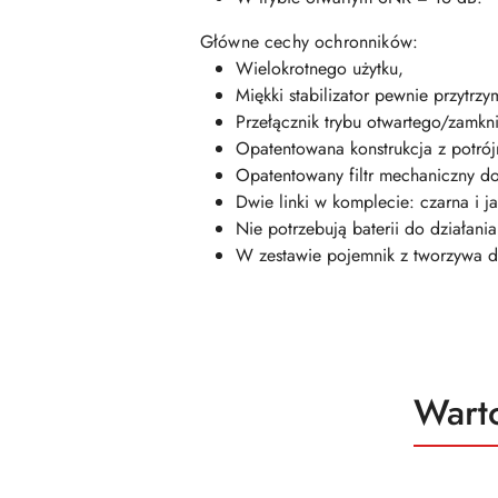
Główne cechy ochronników:
Wielokrotnego użytku,
Miękki stabilizator pewnie przytr
Przełącznik trybu otwartego/zamkn
Opatentowana konstrukcja z potrój
Opatentowany filtr mechaniczny d
Dwie linki w komplecie: czarna i ja
Nie potrzebują baterii do działania
W zestawie pojemnik z tworzywa 
Produ
Wart
Pomiń karuzelę produktów
o