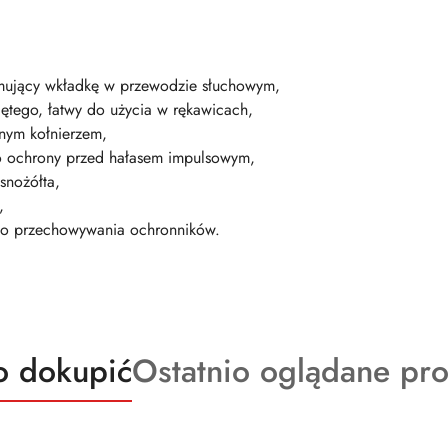
zymujący wkładkę w przewodzie słuchowym,
iętego, łatwy do użycia w rękawicach,
nym kołnierzem,
o ochrony przed hałasem impulsowym,
snożółta,
,
do przechowywania ochronników.
kty
Produkty
o dokupić
Ostatnio oglądane pr
o