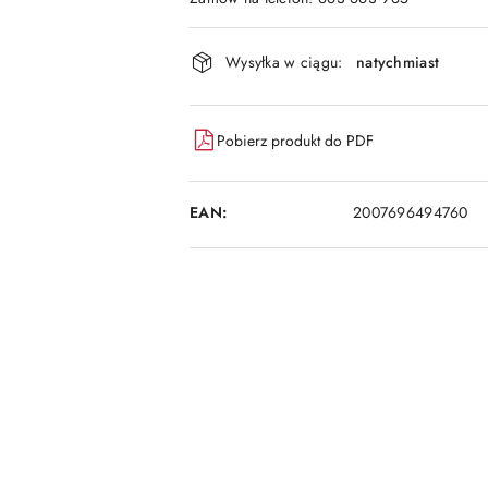
Dostępność
Wysyłka w ciągu:
natychmiast
i
dostawa
Pobierz produkt do PDF
EAN:
2007696494760