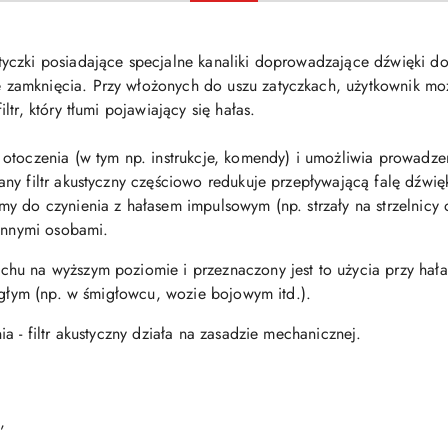
atyczki posiadające specjalne kanaliki doprowadzające dźwięki do
amknięcia. Przy włożonych do uszu zatyczkach, użytkownik może
tr, który tłumi pojawiający się hałas.
 otoczenia (w tym np. instrukcje, komendy) i umożliwia prowad
ny filtr akustyczny częściowo redukuje przepływającą falę dźwię
 do czynienia z hałasem impulsowym (np. strzały na strzelnicy ot
 innymi osobami.
hu na wyższym poziomie i przeznaczony jest to użycia przy hał
iągłym (np. w śmigłowcu, wozie bojowym itd.).
a - filtr akustyczny działa na zasadzie mechanicznej.
,