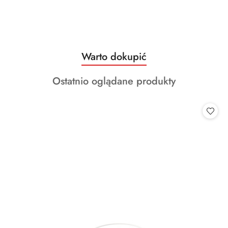
Produkty
Warto dokupić
Pomiń karuzelę produktów
o
Produkty
Ostatnio oglądane produkty
statusie:
o
statusie: