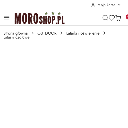
Moje konto
Przejdź do treści głównej
Przejdź do wyszukiwarki
Przejdź do moje konto
Przejdź do menu głównego
Przejdź do opisu produktu
Przejdź do stopki
Strona główna
OUTDOOR
Latarki i oświetlenie
Latarki czołowe