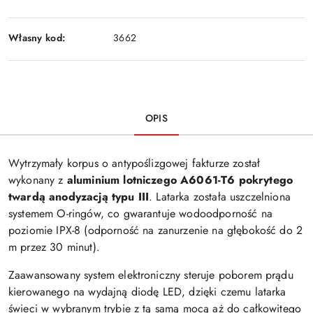
Własny kod:
3662
OPIS
Wytrzymały korpus o antypoślizgowej fakturze został
wykonany z
aluminium lotniczego A6061-T6 pokrytego
twardą anodyzacją typu III
. Latarka została uszczelniona
systemem O-ringów, co gwarantuje wodoodporność na
poziomie IPX-8 (odporność na zanurzenie na głębokość do 2
m przez 30 minut).
Zaawansowany system elektroniczny steruje poborem prądu
kierowanego na wydajną diodę LED, dzięki czemu latarka
świeci w wybranym trybie z tą samą mocą aż do całkowitego