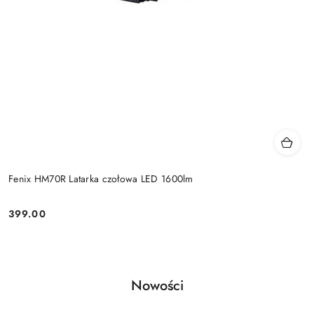
Fenix HM70R Latarka czołowa LED 1600lm
399.00
Cena:
Produkty
Nowości
Pomiń karuzelę produktów
o