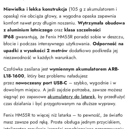
Niewielka i lekka konstrukcja
(105 g z akumulatorem i
opaską) nie obciąża głowy, a wygodna opaska zapewnia
komfort nawet przy długim noszeniu.
Wytrzymała obudowa
z aluminium lotniczego
oraz
klasa szczelności
IP68
gwarantują, że Fenix HM55R poradzi sobie w deszczu,
błocie i podczas intensywnego użytkowania.
Odporność na
upadki z wysokości 2 metrów
dodatkowo podkreśla jej
niezawodność w każdych warunkach.
Czołówka zasilana jest
wymiennym akumulatorem ARB-
L18-1600
, który bez problemu naładujesz
przez
nowoczesny port USB-C
– szybko, wygodnie i w
dowolnym miejscu. A jeśli zajdzie potrzeba, zawsze możesz
sięgnąć po zapasowe
akumulatory do latarek
, by przedłużyć
czas działania i być przygotowanym na dłuższe wyprawy.
Fenix HM55R to więcej niż latarka – to pewność, że światło
masz zawsze pod ręką. Prosta obsługa jednym przyciskiem,
inteligentna regulacja jasności zapobiegająca przegrzewaniu