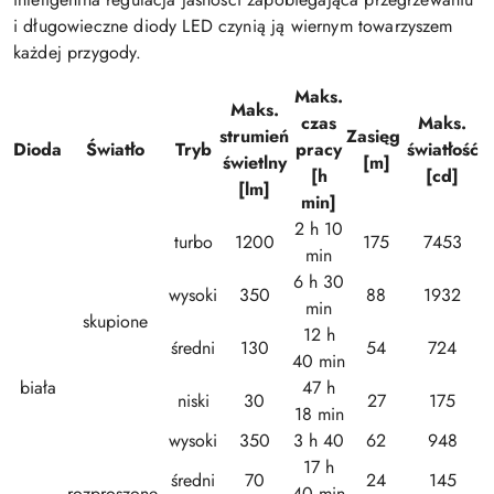
i długowieczne diody LED czynią ją wiernym towarzyszem
każdej przygody.
Maks.
Maks.
czas
Maks.
strumień
Zasięg
Dioda
Światło
Tryb
pracy
światłość
świetlny
[m]
[h
[cd]
[lm]
min]
2 h 10
turbo
1200
175
7453
min
6 h 30
wysoki
350
88
1932
min
skupione
12 h
średni
130
54
724
40 min
biała
47 h
niski
30
27
175
18 min
wysoki
350
3 h 40
62
948
17 h
średni
70
24
145
rozproszone
40 min