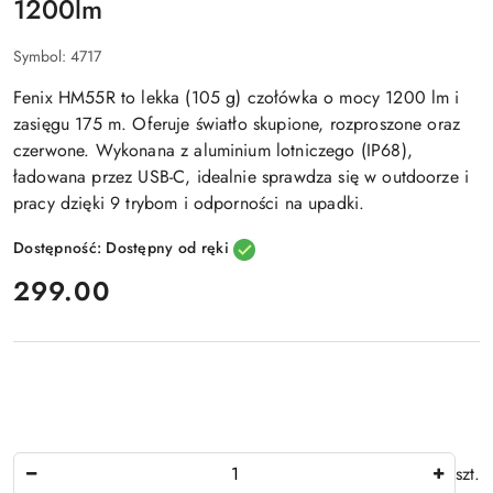
1200lm
Symbol:
4717
Fenix HM55R to lekka (105 g) czołówka o mocy 1200 lm i
zasięgu 175 m. Oferuje światło skupione, rozproszone oraz
czerwone. Wykonana z aluminium lotniczego (IP68),
ładowana przez USB-C, idealnie sprawdza się w outdoorze i
pracy dzięki 9 trybom i odporności na upadki.
Dostępność:
Dostępny od ręki
cena:
299.00
Ilość
szt.