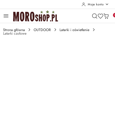
Moje konto
Przejdź do treści głównej
Przejdź do wyszukiwarki
Przejdź do moje konto
Przejdź do menu głównego
Przejdź do opisu produktu
Przejdź do stopki
Strona główna
OUTDOOR
Latarki i oświetlenie
Latarki czołowe