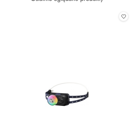
o
statusie: