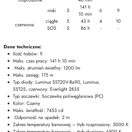
141 h
niski
5
6
9
10 min
ciągłe
5
43 h
4
10
czerwona
SOS
5
86 h
-
-
Dane techniczne:
Ilość trybów: 9
Maks. czas pracy: 141 h 10 min
Maks. strumień świetlny: 1200 lm
Maks. zasięg: 175 m
Typ diody: Luminus SST20V-Ra90, Luminus
SST25, czerwony: Everlight 2835
Typ soczewki: Soczewka poliwęglanowa (PC)
Kolor: Czarny
Maks. światłość: 7453 cd
Odporność na upadek: 2 m
Zakres temperatury barwowej – tryb rozproszony: 5000 K
Zakres temperatury barwowej – tryb skupiony: 6500 K