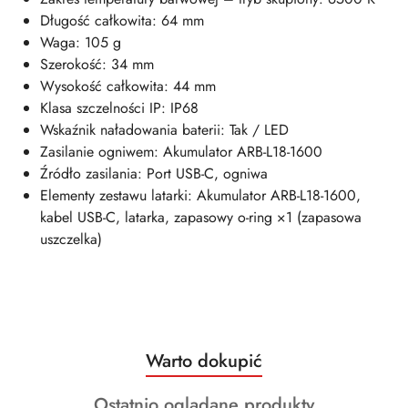
Długość całkowita: 64 mm
Waga: 105 g
Szerokość: 34 mm
Wysokość całkowita: 44 mm
Klasa szczelności IP: IP68
Wskaźnik naładowania baterii: Tak / LED
Zasilanie ogniwem: Akumulator ARB-L18-1600
Źródło zasilania: Port USB-C, ogniwa
Elementy zestawu latarki: Akumulator ARB-L18-1600,
kabel USB-C, latarka, zapasowy o-ring ×1 (zapasowa
uszczelka)
Produkty
Warto dokupić
Pomiń karuzelę produktów
o
Produkty
Ostatnio oglądane produkty
statusie: