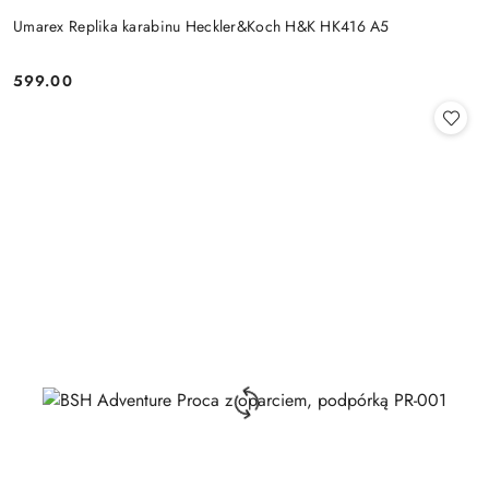
Umarex Replika karabinu Heckler&Koch H&K HK416 A5
599.00
Cena: