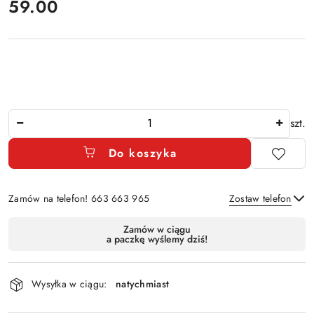
cena:
59.00
Ilość
szt.
Do koszyka
Zamów na telefon! 663 663 965
Zostaw telefon
Dostępność
Zamów w ciągu
a paczkę wyślemy dziś!
i
Wyślij
dostawa
Wysyłka w ciągu:
natychmiast