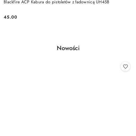
Blackfire ACP Kabura do pistoletów z ładownicą UH45B
45.00
Cena:
Produkty
Nowości
Pomiń karuzelę produktów
o
statusie: