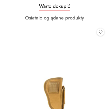
Produkty
Warto dokupić
Pomiń karuzelę produktów
o
Produkty
Ostatnio oglądane produkty
statusie:
o
statusie: