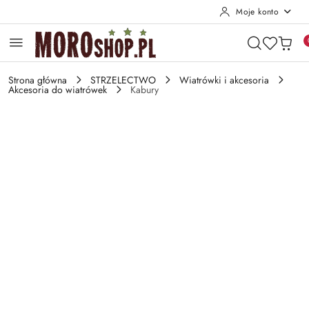
Moje konto
Przejdź do treści głównej
Przejdź do wyszukiwarki
Przejdź do moje konto
Przejdź do menu głównego
Przejdź do opisu produktu
Przejdź do stopki
Strona główna
STRZELECTWO
Wiatrówki i akcesoria
Akcesoria do wiatrówek
Kabury