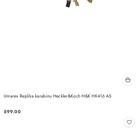
Umarex Replika karabinu Heckler&Koch H&K HK416 A5
599.00
Cena: