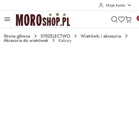
Moje konto
Przejdź do treści głównej
Przejdź do wyszukiwarki
Przejdź do moje konto
Przejdź do menu głównego
Przejdź do opisu produktu
Przejdź do stopki
Strona główna
STRZELECTWO
Wiatrówki i akcesoria
Akcesoria do wiatrówek
Kabury