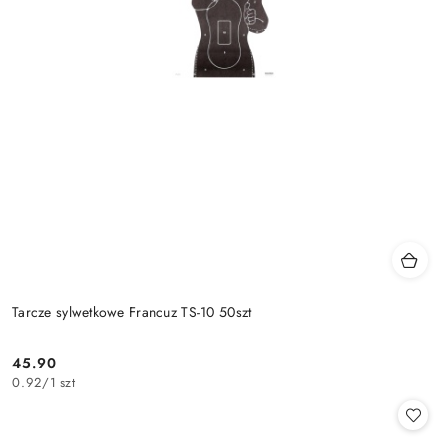
Tarcze sylwetkowe Francuz TS-10 50szt
45.90
Cena:
0.92
/
1 szt