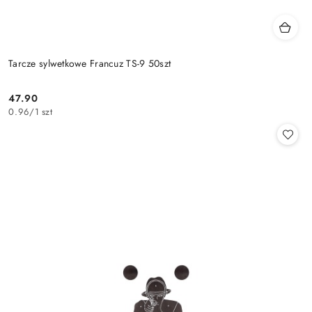
Tarcze sylwetkowe Francuz TS-9 50szt
47.90
Cena:
0.96
/
1 szt