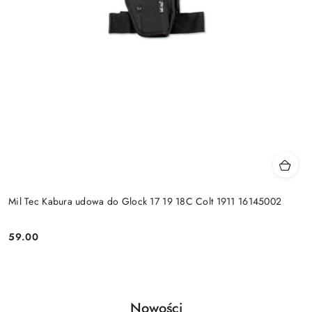
Mil Tec Kabura udowa do Glock 17 19 18C Colt 1911 16145002
59.00
Cena:
Produkty
Nowości