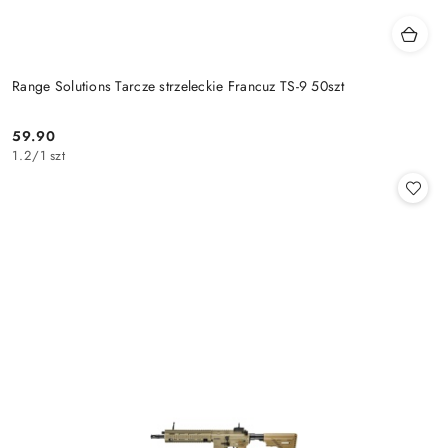
Range Solutions Tarcze strzeleckie Francuz TS-9 50szt
59.90
Cena:
1.2
/
1 szt