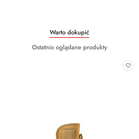
Produkty
Warto dokupić
Pomiń karuzelę produktów
o
Produkty
Ostatnio oglądane produkty
statusie:
o
statusie: