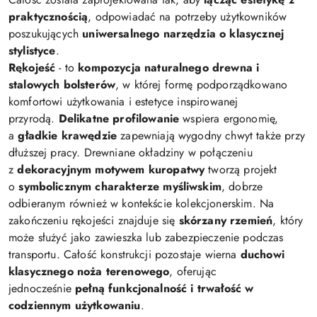
praktycznością
, odpowiadać na potrzeby użytkowników
poszukujących
uniwersalnego narzędzia o klasycznej
stylistyce
.
Rękojeść
- to
kompozycja naturalnego drewna i
stalowych bolsterów
, w której formę podporządkowano
komfortowi użytkowania i estetyce inspirowanej
przyrodą.
Delikatne profilowanie
wspiera ergonomię,
a
gładkie krawędzie
zapewniają wygodny chwyt także przy
dłuższej pracy. Drewniane okładziny w połączeniu
z
dekoracyjnym motywem kuropatwy
tworzą projekt
o
symbolicznym charakterze myśliwskim
, dobrze
odbieranym również w kontekście kolekcjonerskim. Na
zakończeniu rękojeści znajduje się
skórzany rzemień
, który
może służyć jako zawieszka lub zabezpieczenie podczas
transportu. Całość konstrukcji pozostaje wierna
duchowi
klasycznego noża terenowego
, oferując
jednocześnie
pełną funkcjonalność i trwałość w
codziennym użytkowaniu
.