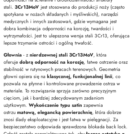
stali.
3Cr13MoV
jest stosowana do produkcji noży (często
spotykana w nożach składanych i myśliwskich), narzędzi
medycznych i innych zastosowań, gdzie wymagana jest
dobra kombinacja odporności na korozję, twardości i
wytrzymałości. Jest to ulepszona wersja stali 3Cr13, oferująca
lepsze trzymanie ostrości i ogólną trwałość.
Głownia
- z
nierdzewnej stali 3Cr13MoV
, która
oferuje
dobrą odporność na korozję
, łatwe ostrzenie oraz
stabilność w rutynowych pracach terenowych. Geometria
głowni opiera się na
klasycznej, funkcjonalnej linii
, co
pozwala na płynne i kontrolowane prowadzenie ostrza w
materiale. To rozwiązanie sprzyja zarówno precyzyjnym
cięciom, jak i bardziej zdecydowanym zadaniom
użytkowym.
Wykończenie typu satin
zapewnia
ostrzu
matową, elegancką powierzchnię
, która dobrze
znosi ślady eksploatacyjne i jest łatwa w pielęgnacji. Za
bezpieczeństwo odpowiada sprawdzona blokada back lock.
Całość została zaprojektowana tak, aby
łącząc estetykę z