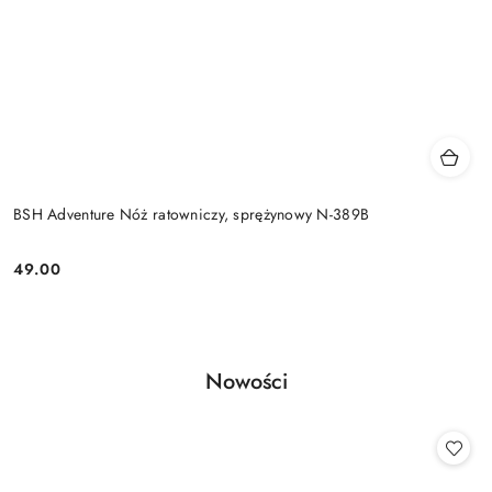
BSH Adventure Nóż ratowniczy, sprężynowy N-389B
49.00
Cena:
Produkty
Nowości
Pomiń karuzelę produktów
o
statusie: