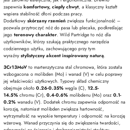
zapewnia
komfortowy, ciepły chwyt
, a klasyczny kształt
wspiera stabilność dłoni podczas pracy.
Dodatkowy
skórzany rzemień
zwiększa funkcjonalność –
pozwala przytroczyć nóż do pasa lub plecaka, podkreślając
jego
terenowy charakter
. Wild Partridge to nóż dla
użytkowników, którzy szukają praktycznego narzędzia
codziennego użytku, zachowującego przy tym
wyraźny
stylistyczny akcent inspirowany naturą
.
3Cr13MoV
to martenzytyczna stal chromowa, która została
wzbogacona o molibden (Mo) i wanad (V) w celu poprawy
jej właściwości użytkowych. Typowy skład chemiczny
obejmuje około
0.26-0.35%
węgla (C),
12.5-
14.5%
chromu (Cr),
0.4-0.6%
molibdenu (Mo) oraz
0.1-
0.2%
wanadu (V). Dodatek chromu zapewnia odporność na
korozję, natomiast molibden zwiększa hartowność,
wytrzymałość na wysokie temperatury i odporność na korozję
wżerową. Wanad przyczynia się do zwiększenia twardości,
odporności na ścieranie i drobnoziarnistości struktury