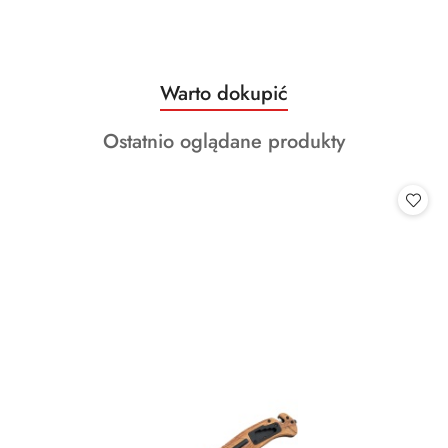
Produkty
Warto dokupić
Pomiń karuzelę produktów
o
Produkty
Ostatnio oglądane produkty
statusie:
o
statusie: