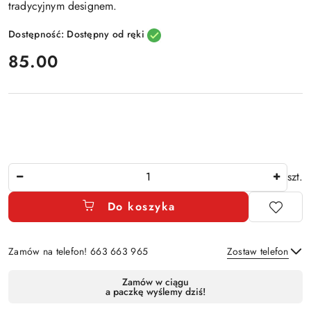
tradycyjnym designem.
Dostępność:
Dostępny od ręki
cena:
85.00
Ilość
szt.
Do koszyka
Zamów na telefon! 663 663 965
Zostaw telefon
Dostępność
Zamów w ciągu
a paczkę wyślemy dziś!
i