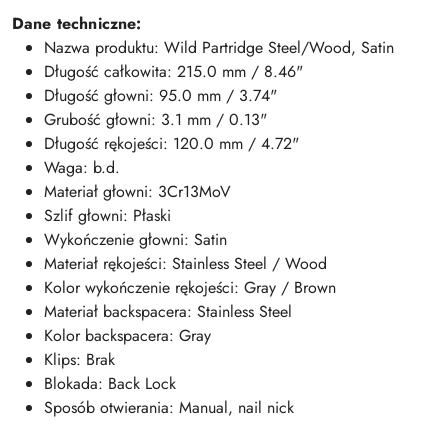
Dane techniczne:
Nazwa produktu: Wild Partridge Steel/Wood, Satin
Długość całkowita: 215
.0
mm
/
8.46
"
Długość głowni:
95.0
mm /
3.74
"
Grubość
głowni
: 3.1 mm /
0.13
"
Długość rękojeści:
120.0
mm /
4
.72
"
Waga: b.d.
Materiał
głowni
: 3Cr13MoV
Szlif
głowni
: Płaski
Wykończenie
głowni
: Satin
Materiał rękojeści: Stainless Steel / Wood
Kolor wykończenie rękojeści: Gray / Brown
Materiał backspacera:
Stainless Steel
Kolor backspacera: Gray
Klips: Brak
Blokada: Back Lock
Sposób otwierania: Manual, nail nick