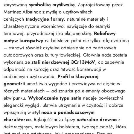
zarysowaną
symboliką myśliwską
. Zaprojektowany przez
Martinez Albainox z myślą o użytkownikach
ceniących
tradycyjne formy
, naturalne materiały i
charakterystyczne wzornictwo, nawiązuje do estetyki
terenowej, przyrodniczej i kolekcjonerskiej.
Reliefowy
motyw kuropatwy
na bolsterze pełni nie tylko rolę ozdobną
– stanowi również czytelne odniesienie do zastosowań
outdoorowych oraz kultury łowieckiej. Głownia noża została
wykonana ze
stali nierdzewnej 3Cr13MoV
, co zapewnia
odporność na korozję oraz łatwość konserwacji w
codziennym użytkowaniu.
Profil o klasycznej
geometrii
umożliwia wygodne i przewidywalne cięcie w
różnych materiałach – od sznurka po elementy obozowego
ekwipunku.
Wykończenie typu satin
nadaje powierzchni
elegancki wygląd, ułatwia utrzymanie w czystości i dobrze
wpisuje się w
styl noża o ponadczasowym
charakterze
. Rękojeść noża łączy
naturalne drewno
z
dekoracyjnym, metalowym bolsterem, tworząc całość, która
jest zarówno estetyczna, jak i ergonomiczna. Drewno