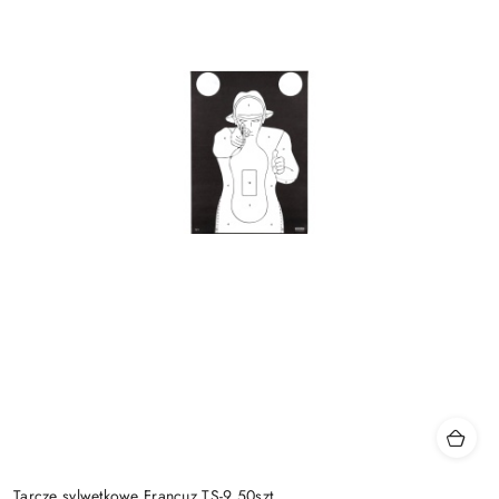
Tarcze sylwetkowe Francuz TS-9 50szt