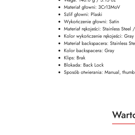
Materiał
głowni
: 3Cr13MoV
Szlif
głowni
: Plaski
Wykończenie
głowni
: Satin
Materiał rękojeści: Stainless Stee
Kolor wykończenie rękojeści: Gray
Materiał backspacera:
Stainless Ste
Kolor backspacera: Gray
Klips: Brak
Blokada: Back Lock
Sposób otwierania: Manual, thumb
Produ
Wart
Pomiń karuzelę produktów
o