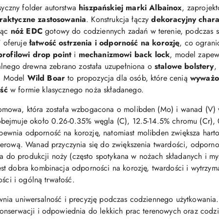
syczny folder autorstwa
hiszpańskiej marki Albainox
, zaprojek
praktyczne zastosowania
. Konstrukcja łączy
dekoracyjny char
ząc
nóż EDC
gotowy do codziennych zadań w terenie, podczas 
V
oferuje
łatwość ostrzenia i odporność na korozję
, co ograni
profilowi drop point
i
mechanizmowi back lock
, model zapew
alnego drewna zebrano została uzupełniona o
stalowe bolstery
,
i. Model
Wild Boar
to propozycja dla osób, które cenią
wyważon
ość
w formie klasycznego noża składanego.
hromowa, która została wzbogacona o molibden (Mo) i wanad (V) 
bejmuje około 0.26-0.35% węgla (C), 12.5-14.5% chromu (Cr), 
ewnia odporność na korozję, natomiast molibden zwiększa hart
erową. Wanad przyczynia się do zwiększenia twardości, odpornośc
ana do produkcji noży (często spotykana w nożach składanych i my
 dobra kombinacja odporności na korozję, twardości i wytrzymało
ości i ogólną trwałość.
nia uniwersalność i precyzję podczas codziennego użytkowania
 konserwacji i odpowiednia do lekkich prac terenowych oraz cod