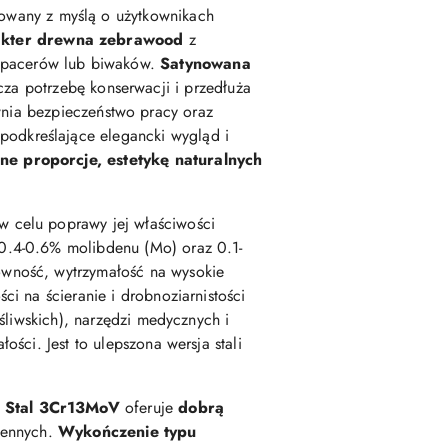
towany z myślą o użytkownikach
akter drewna zebrawood
z
spacerów lub biwaków.
Satynowana
cza potrzebę konserwacji i przedłuża
nia bezpieczeństwo pracy oraz
 podkreślające elegancki wygląd i
e proporcje, estetykę naturalnych
w celu poprawy jej właściwości
0.4-0.6% molibdenu (Mo) oraz 0.1-
owność, wytrzymałość na wysokie
i na ścieranie i drobnoziarnistości
śliwskich), narzędzi medycznych i
ści. Jest to ulepszona wersja stali
.
Stal 3Cr13MoV
oferuje
dobrą
ziennych.
Wykończenie typu