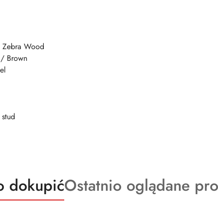
l / Zebra Wood
 / Brown
el
 stud
kty
Produkty
o dokupić
Ostatnio oglądane pr
o