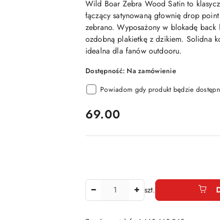
Wild Boar Zebra Wood Satin to klasycz
łączący satynowaną głownię drop point
zebrano. Wyposażony w blokadę back l
ozdobną plakietkę z dzikiem. Solidna k
idealna dla fanów outdooru.
Dostępność:
Na zamówienie
Powiadom gdy produkt będzie dostępn
cena:
69.00
Ilość
szt.