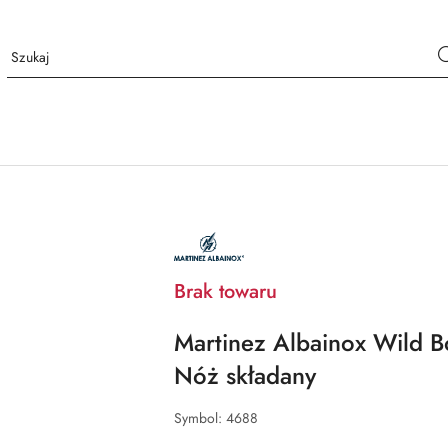
NAZWA
PRODUCENTA:
MARTINEZ
ALBAINOX
Brak towaru
Martinez Albainox Wild 
Nóż składany
Symbol:
4688