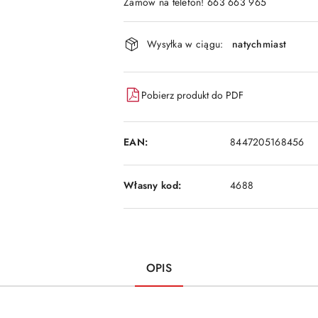
Zamów na telefon! 663 663 965
Dostępność
Wysyłka w ciągu:
natychmiast
i
dostawa
Pobierz produkt do PDF
EAN:
8447205168456
Własny kod:
4688
OPIS