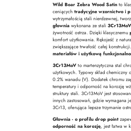
Wild Boar Zebra Wood Satin
to kla
ceniących
tradycyjne wzornictwo i 
wytrzymałością stali nierdzewnej, twor
głownia
wykonana ze stali
3Cr13Mo
żywotność ostrza. Dzięki klasycznemu
komfort użytkowania. Rękojeść z natur
zwiększające trwałość całej konstrukcj
materiałów i użytkową funkcjonaln
3Cr13MoV
to martenzytyczna stal c
użytkowych. Typowy skład chemiczny o
0.2% wanadu (V). Dodatek chromu zap
temperatury i odporność na korozję wż
struktury stali. 3Cr13MoV jest stosow
innych zastosowań, gdzie wymagana jest
3Cr13, oferująca lepsze trzymanie ostr
Głownia - o profilu drop point
zapew
odporność na korozję
, jest łatwa w