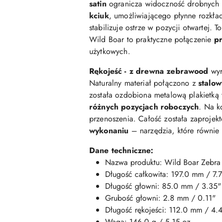
satin
ogranicza widoczność drobnych ry
kciuk
, umożliwiającego płynne rozkła
stabilizuje ostrze w pozycji otwartej
Wild Boar to praktyczne połączenie
pr
użytkowych.
Rękojeść - z drewna zebrawood
wyr
Naturalny materiał połączono z
stalow
została ozdobiona metalową plakietką 
różnych pozycjach roboczych
. Na k
przenoszenia. Całość została zaprojek
wykonaniu
– narzędzia, które równie 
Dane techniczne:
Nazwa produktu: Wild Boar Zebra
Długość całkowita: 197
.0
mm
/
7.
Długość głowni:
85.0
mm /
3.35
"
Grubość
głowni
: 2.8 mm / 0.11"
Długość rękojeści:
112.0
mm /
4
.
Waga:
146.0
g / 5
.15
oz