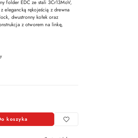
ny folder EDC ze stali 3Cr13MoV,
 z elegancką rękojeścią z drewna
ock, dwustronny kołek oraz
onstrukcja z otworem na linkę,
y
Do koszyka