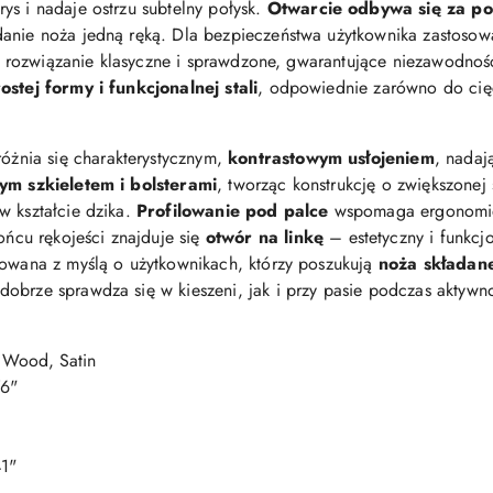
s i nadaje ostrzu subtelny połysk.
Otwarcie odbywa się za p
danie noża jedną ręką. Dla bezpieczeństwa użytkownika zastoso
. To rozwiązanie klasyczne i sprawdzone, gwarantujące niezawodn
ostej formy i funkcjonalnej stali
, odpowiednie zarówno do cięć
óżnia się charakterystycznym,
kontrastowym usłojeniem
, nadaj
ym szkieletem i bolsterami
, tworząc konstrukcję o zwiększonej
w kształcie dzika.
Profilowanie pod palce
wspomaga ergonomi
ońcu rękojeści znajduje się
otwór na linkę
– estetyczny i funkcj
towana z myślą o użytkownikach, którzy poszukują
noża składane
dobrze sprawdza się w kieszeni, jak i przy pasie podczas aktyw
 Wood, Satin
76
"
41
"