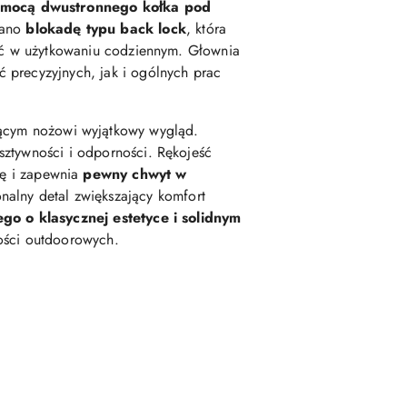
omocą dwustronnego kołka pod
wano
blokadę typu back lock
, która
ość w użytkowaniu codziennym. Głownia
 precyzyjnych, jak i ogólnych prac
ącym nożowi wyjątkowy wygląd.
 sztywności i odporności. Rękojeść
ę i zapewnia
pewny chwyt w
onalny detal zwiększający komfort
go o klasycznej estetyce i solidnym
ności outdoorowych.