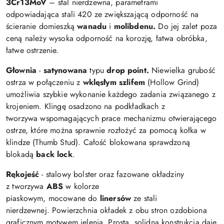
3Cr13MoV
– stal nierdzewna, parametrami
odpowiadająca stali 420 ze zwiększającą odporność na
ścieranie domieszką
wanadu
i
molibdenu.
Do jej zalet poza
ceną należy wysoka odporność na korozję, łatwa obróbka,
łatwe ostrzenie.
Głownia
-
satynowana
typu
drop point.
Niewielka grubość
ostrza w połączeniu z
wklęsłym szlifem
(Hollow Grind)
umożliwia szybkie wykonanie każdego zadania związanego z
krojeniem.
Klingę osadzono na podkładkach z
tworzywa
wspomagających prace mechanizmu otwierającego
ostrze, które można sprawnie rozłożyć
za pomocą kołka w
klindze (Thumb Stud).
Całość blokowana sprawdzoną
blokadą
back
lock
.
Rękojeść
- stalowy bolster oraz fazowane okładziny
z
tworzywa
ABS
w kolorze
piaskowym,
mocowane do
linersów
ze stali
nierdzewnej.
Powierzchnia okładek z obu stron ozdobiona
graficznym motywem jelenia. Prosta, solidna konstrukcja daje