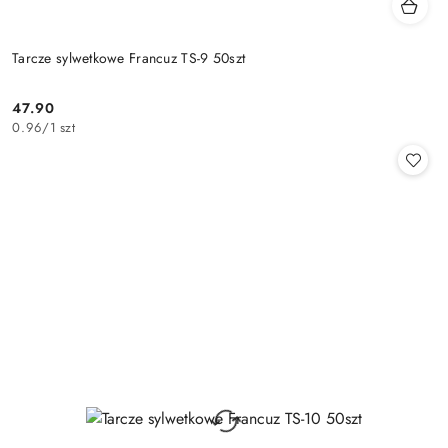
Tarcze sylwetkowe Francuz TS-9 50szt
47.90
Cena:
0.96
/
1 szt