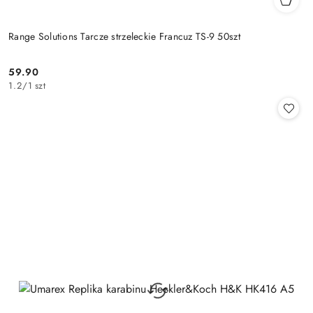
Range Solutions Tarcze strzeleckie Francuz TS-9 50szt
59.90
Cena:
1.2
/
1 szt