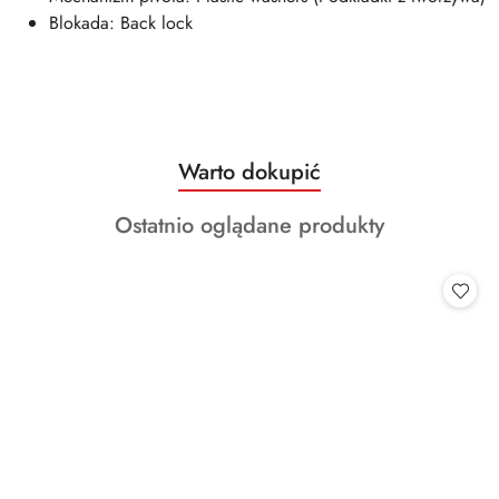
Blokada: Back lock
Produkty
Warto dokupić
Pomiń karuzelę produktów
o
Produkty
Ostatnio oglądane produkty
statusie:
o
statusie: