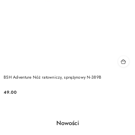
BSH Adventure Nóż ratowniczy, sprężynowy N-389B
49.00
Cena:
Produkty
Nowości
Pomiń karuzelę produktów
o