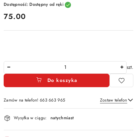
Dostępność:
Dostępny od ręki
cena:
75.00
Ilość
szt.
Do koszyka
Zamów na telefon! 663 663 965
Zostaw telefon
Dostępność
Wysyłka w ciągu:
natychmiast
i
Wyślij
dostawa