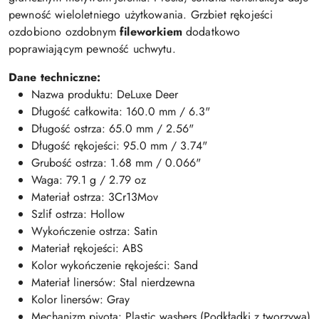
pewność wieloletniego użytkowania. Grzbiet rękojeści
ozdobiono ozdobnym
fileworkiem
dodatkowo
poprawiającym pewność uchwytu.
Dane techniczne:
Nazwa produktu: DeLuxe Deer
Długość całkowita:
160.0
mm / 6.3"
Długość ostrza: 65
.0
mm / 2.56"
Długość rękojeści: 95
.0
mm / 3.74"
Grubość ostrza: 1.68 mm / 0.066"
Waga: 79
.1
g / 2.79 oz
Materiał ostrza:
3Cr13Mov
Szlif ostrza: Hollow
Wykończenie ostrza: Satin
Materiał rękojeści: ABS
Kolor wykończenie rękojeści: Sand
Materiał linersów: Stal nierdzewna
Kolor linersów: Gray
Mechanizm pivota: Plastic washers (Podkładki z tworzywa)