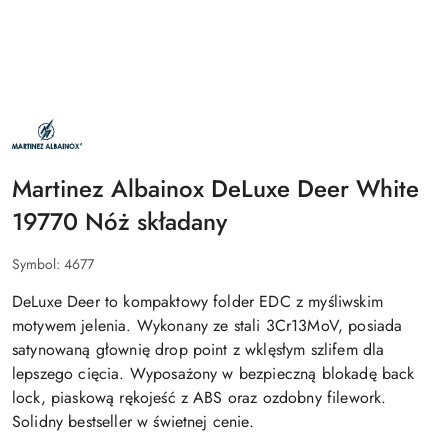
NAZWA
PRODUCENTA:
MARTINEZ
ALBAINOX
Martinez Albainox DeLuxe Deer White
19770 Nóż składany
Symbol:
4677
DeLuxe Deer to kompaktowy folder EDC z myśliwskim
motywem jelenia. Wykonany ze stali 3Cr13MoV, posiada
satynowaną głownię drop point z wklęsłym szlifem dla
lepszego cięcia. Wyposażony w bezpieczną blokadę back
lock, piaskową rękojeść z ABS oraz ozdobny filework.
Solidny bestseller w świetnej cenie.