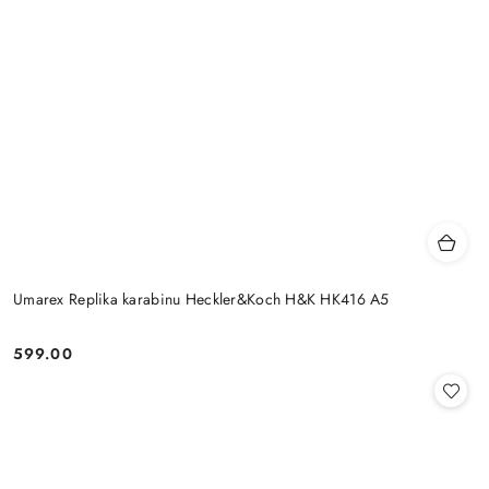
Umarex Replika karabinu Heckler&Koch H&K HK416 A5
599.00
Cena: