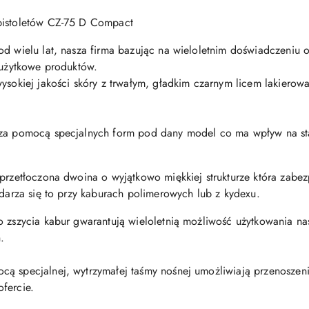
pistoletów CZ-75 D Compact
od wielu lat, nasza firma bazując na wieloletnim doświadczeniu o
y użytkowe produktów.
 wysokiej jakości skóry z trwałym, gładkim czarnym licem lakie
 za pomocą specjalnych form pod dany model co ma wpływ na sta
przetłoczona dwoina o wyjątkowo miękkiej strukturze która zabezpi
zdarza się to przy kaburach polimerowych lub z kydexu.
o zszycia kabur gwarantują wieloletnią możliwość użytkowania n
.
ą specjalnej, wytrzymałej taśmy nośnej umożliwiają przenoszen
fercie.