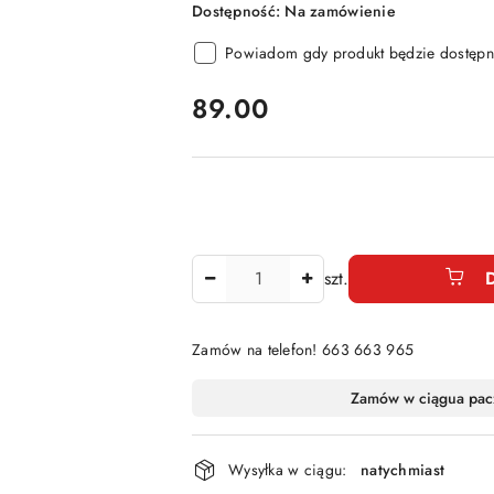
Dostępność:
Na zamówienie
Powiadom gdy produkt będzie dostępn
cena:
89.00
Ilość
szt.
Zamów na telefon! 663 663 965
Dostępność
Zamów w ciągu
a pac
i
dostawa
Wysyłka w ciągu:
natychmiast