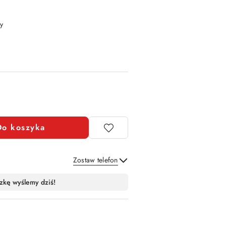
y
Do koszyka
Zostaw telefon
Wyślij
zkę wyślemy dziś!