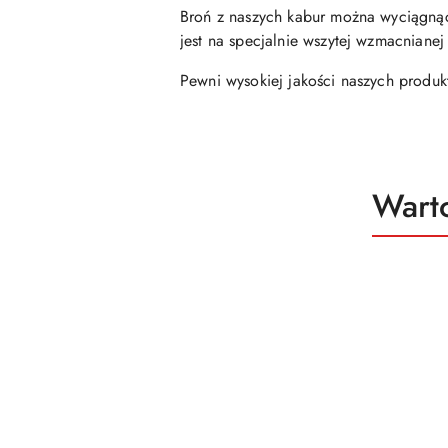
Broń z naszych kabur można wyciągnąć 
jest na specjalnie wszytej wzmacniane
Pewni wysokiej jakości naszych produk
Produ
Wart
Pomiń karuzelę produktów
o
status