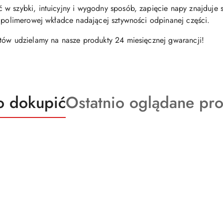
w szybki, intuicyjny i wygodny sposób, zapięcie napy znajduje s
j polimerowej wkładce nadającej sztywności odpinanej części.
tów udzielamy na nasze produkty 24 miesięcznej gwarancji!
kty
Produkty
o dokupić
Ostatnio oglądane pr
o
ie:
statusie: