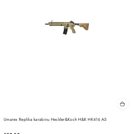
Umarex Replika karabinu Heckler&Koch H&K HK416 A5