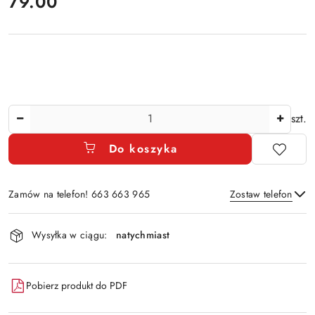
cena:
79.00
Ilość
szt.
Do koszyka
Zamów na telefon! 663 663 965
Zostaw telefon
Dostępność
Wysyłka w ciągu:
natychmiast
i
Wyślij
dostawa
Pobierz produkt do PDF