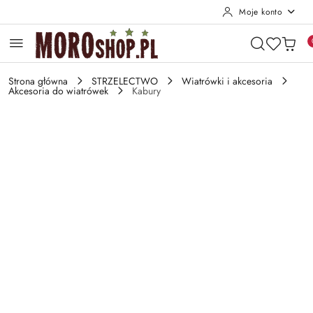
Moje konto
Przejdź do treści głównej
Przejdź do wyszukiwarki
Przejdź do moje konto
Przejdź do menu głównego
Przejdź do opisu produktu
Przejdź do stopki
Strona główna
STRZELECTWO
Wiatrówki i akcesoria
Akcesoria do wiatrówek
Kabury