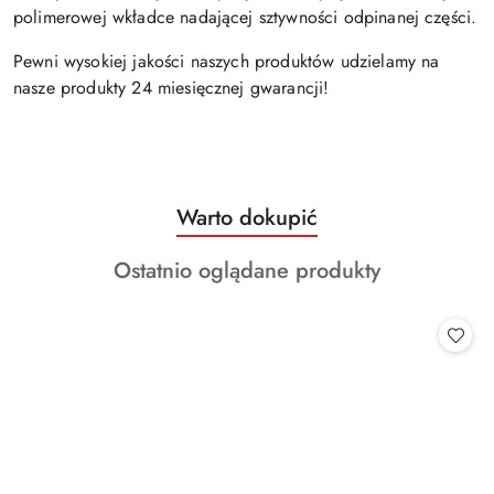
polimerowej wkładce nadającej sztywności odpinanej części.
Pewni wysokiej jakości naszych produktów udzielamy na
nasze produkty 24 miesięcznej gwarancji!
Produkty
Warto dokupić
Pomiń karuzelę produktów
o
Produkty
Ostatnio oglądane produkty
statusie:
o
statusie: