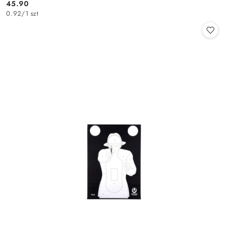
45.90
Cena:
0.92
/
1 szt