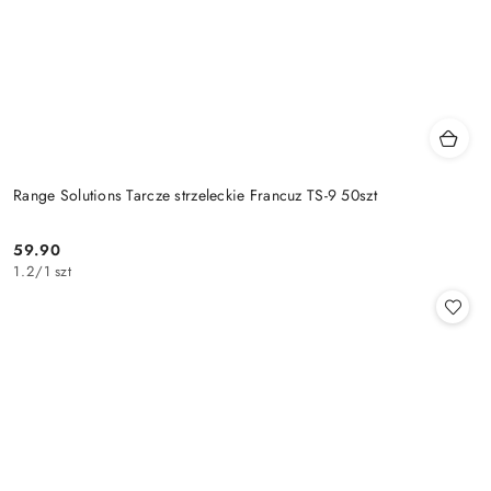
Range Solutions Tarcze strzeleckie Francuz TS-9 50szt
59.90
Cena:
1.2
/
1 szt