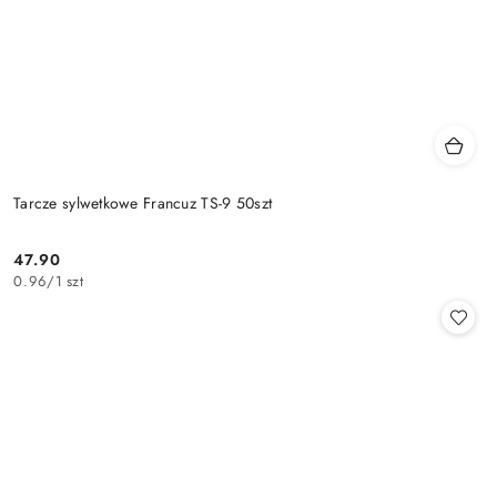
Tarcze sylwetkowe Francuz TS-9 50szt
47.90
Cena:
0.96
/
1 szt