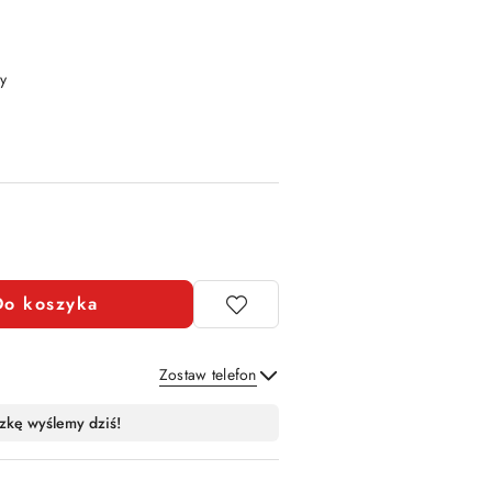
y
Do koszyka
Zostaw telefon
Wyślij
zkę wyślemy dziś!