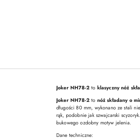
Joker NH78-2
to
klasyczny nóż skł
Joker NH78-2
to
nóż składany o mi
długości 80 mm, wykonano ze stali n
rąk, podobnie jak szwajcarski scyzory
bukowego ozdobny motyw jelenia.
Dane techniczne: