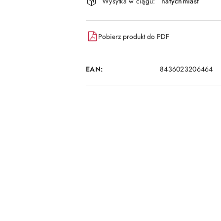
dostawa
Wysyłka w ciągu:
natychmiast
Pobierz produkt do PDF
EAN:
8436023206464