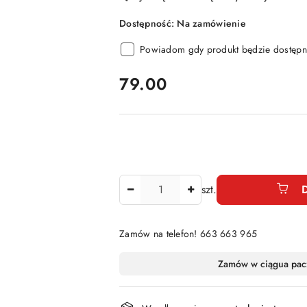
Dostępność:
Na zamówienie
Powiadom gdy produkt będzie dostępn
cena:
79.00
Ilość
szt.
Zamów na telefon! 663 663 965
Dostępność
Zamów w ciągu
a pac
i