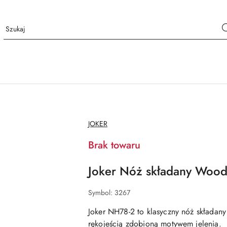
NAZWA
JOKER
PRODUCENTA:
Brak towaru
Joker Nóż składany Wood
Symbol:
3267
Joker NH78-2
to
klasyczny nóż składan
rękojeścią zdobioną motywem jelenia.