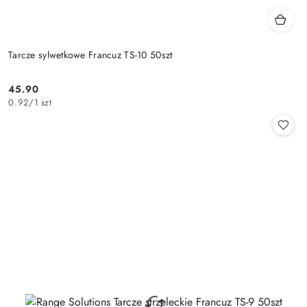
Tarcze sylwetkowe Francuz TS-10 50szt
45.90
Cena:
0.92
/
1 szt