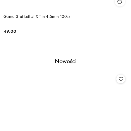
Gamo Śrut Lethal X Tin 4,5mm 100szt
49.00
Cena:
Produkty
Nowości
Pomiń karuzelę produktów
o
statusie: