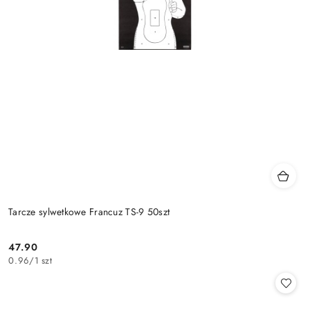
Tarcze sylwetkowe Francuz TS-9 50szt
47.90
Cena:
0.96
/
1 szt