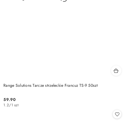
Range Solutions Tarcze strzeleckie Francuz TS-9 50szt
59.90
Cena:
1.2
/
1 szt