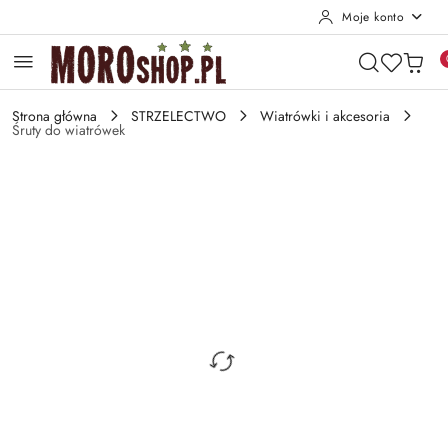
Moje konto
Przejdź do treści głównej
Przejdź do wyszukiwarki
Przejdź do moje konto
Przejdź do menu głównego
Przejdź do opisu produktu
Przejdź do stopki
Strona główna
STRZELECTWO
Wiatrówki i akcesoria
Śruty do wiatrówek