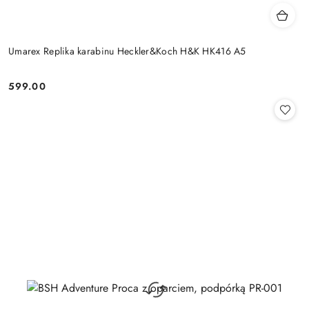
Umarex Replika karabinu Heckler&Koch H&K HK416 A5
599.00
Cena: