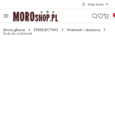
Moje konto
Przejdź do treści głównej
Przejdź do wyszukiwarki
Przejdź do moje konto
Przejdź do menu głównego
Przejdź do opisu produktu
Przejdź do stopki
Strona główna
STRZELECTWO
Wiatrówki i akcesoria
Śruty do wiatrówek