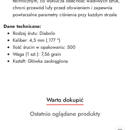
technicznym, co wyklucza obecność wadliwych sztuk,
chroni przewód lufy przed ołowieniem i zapewnia
powtarzalne parametry ciśnienia przy każdym strzale.
Dane techniczne:
Rodzaj śrutu: Diabolo
Kaliber: 4,5 mm (.177 ")
Ilość śrucin w opakowaniu: 500
Waga (1 szt.): 7,56 grain
Kształt: Główka zaokrąglona
Produkty
Warto dokupić
Pomiń karuzelę produktów
o
Produkty
Ostatnio oglądane produkty
statusie:
o
statusie: