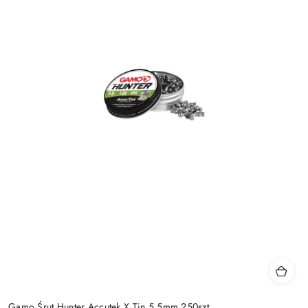
Gamo Śrut Hunter Accutek X Tin 5,5mm 250szt