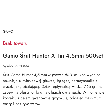
NAZWA
GAMO
PRODUCENTA:
Brak towaru
Gamo Śrut Hunter X Tin 4,5mm 500szt
Symbol:
6320834
Śrut Gamo Hunter 4,5 mm w paczce 500 sztuk to wydajna
amunicja o hybrydowej główce, łączącej aerodynamikę z
wysoką siłą obalającą. Dzięki optymalnej wadze 7,56 graina
zapewnia płaski tor lotu na długich dystansach. W momencie
kontaktu z celem gwałtownie grzybkuje, oddając maksimum
energii bez rykoszetów.