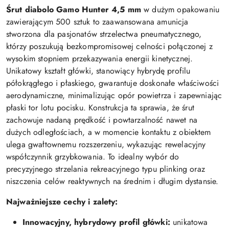
Śrut diabolo Gamo Hunter 4,5 mm
w dużym opakowaniu
zawierającym 500 sztuk to zaawansowana amunicja
stworzona dla pasjonatów strzelectwa pneumatycznego,
którzy poszukują bezkompromisowej celności połączonej z
wysokim stopniem przekazywania energii kinetycznej.
Unikatowy kształt główki, stanowiący hybrydę profilu
półokrągłego i płaskiego, gwarantuje doskonałe właściwości
aerodynamiczne, minimalizując opór powietrza i zapewniając
płaski tor lotu pocisku. Konstrukcja ta sprawia, że śrut
zachowuje nadaną prędkość i powtarzalność nawet na
dużych odległościach, a w momencie kontaktu z obiektem
ulega gwałtownemu rozszerzeniu, wykazując rewelacyjny
współczynnik grzybkowania. To idealny wybór do
precyzyjnego strzelania rekreacyjnego typu plinking oraz
niszczenia celów reaktywnych na średnim i długim dystansie.
Najważniejsze cechy i zalety:
Innowacyjny, hybrydowy profil główki:
unikatowa