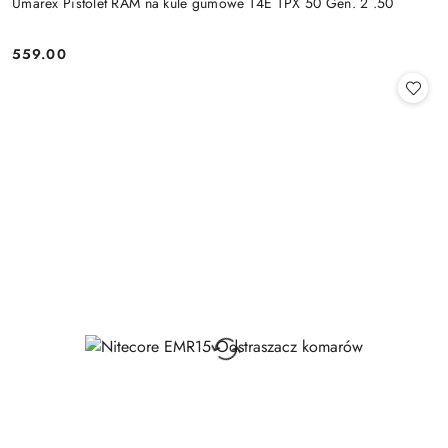
Umarex Pistolet RAM na kule gumowe T4E TPX 50 Gen. 2 .50
559.00
Cena: