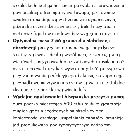
strzeleckich. śrut gamo hunter pozwala na prowadzenie
powtarzalnego treningu sylwetkowego, jak również
świetnie odnajduje się w strzelectwie dynamicznym,
gdzie skutecznie dziurawi puszki, butelki czy obala
metalowe figurki wahadłowe bez względu na dystans.
Optymalna masa 7,56 graina dla stabilizacji
obrotowej:
precyzyjnie dobrana waga pojedynczej
śruciny zapewnia idealną współpracę z szeroką gamą
wiatrówek sprężynowych oraz zasilanych kapsułami co2.
masa ta pozwala uzyskać wysoką prędkość początkową
przy zachowaniu perfekcyjnego balansu, co zapobiega
przypadkowemu zrywaniu strzałów i gwarantuje stabilne
układanie się pocisku w gwincie lufy.
Wydajne opakowanie i hiszpańska precyzja gamo:
duża paczka mieszcząca 500 sztuk śrutu to gwarancja
długich godzin spędzonych na strzelnicy bez
konieczności częstego uzupełniania zapasów. amunicja
jest produkowana pod rygorystycznym nadzorem