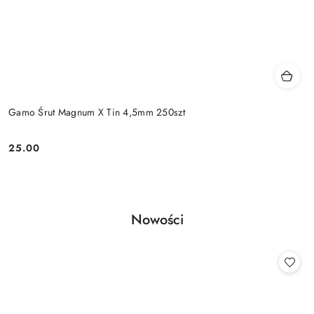
Gamo Śrut Magnum X Tin 4,5mm 250szt
25.00
Cena:
Produkty
Nowości
Pomiń karuzelę produktów
o
statusie: