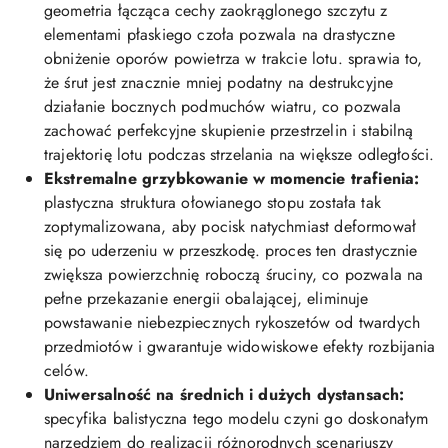
geometria łącząca cechy zaokrąglonego szczytu z
elementami płaskiego czoła pozwala na drastyczne
obniżenie oporów powietrza w trakcie lotu. sprawia to,
że śrut jest znacznie mniej podatny na destrukcyjne
działanie bocznych podmuchów wiatru, co pozwala
zachować perfekcyjne skupienie przestrzelin i stabilną
trajektorię lotu podczas strzelania na większe odległości.
Ekstremalne grzybkowanie w momencie trafienia:
plastyczna struktura ołowianego stopu została tak
zoptymalizowana, aby pocisk natychmiast deformował
się po uderzeniu w przeszkodę. proces ten drastycznie
zwiększa powierzchnię roboczą śruciny, co pozwala na
pełne przekazanie energii obalającej, eliminuje
powstawanie niebezpiecznych rykoszetów od twardych
przedmiotów i gwarantuje widowiskowe efekty rozbijania
celów.
Uniwersalność na średnich i dużych dystansach:
specyfika balistyczna tego modelu czyni go doskonałym
narzędziem do realizacji różnorodnych scenariuszy