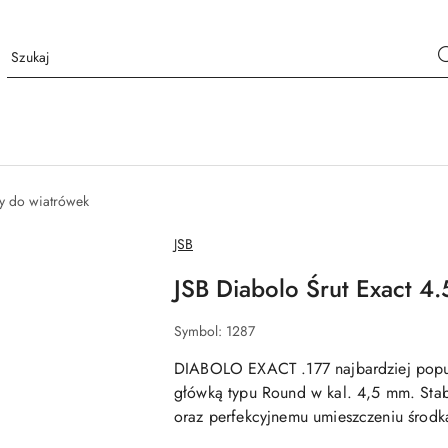
ty do wiatrówek
NAZWA
JSB
PRODUCENTA:
JSB Diabolo Śrut Exact 
Symbol:
1287
DIABOLO EXACT .177 najbardziej popul
główką typu Round w kal. 4,5 mm. Stabi
oraz perfekcyjnemu umieszczeniu środk