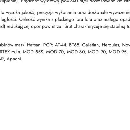
skupienie). Prędkość wylotową (vo=240 m/s) dostosowano do kar
 to wysoka jakość, precyzja wykonania oraz doskonałe wyważenie.
dległości. Celność wynika z płaskiego toru lotu oraz małego opa
 redukującej opór powietrza. Śrut charakteryzuje się stabilną tr
rabinów marki Hatsan. PCP: AT-44, BT65, Galatian, Hercules, No
VORTEX m.in. MOD 55S, MOD 70, MOD 80, MOD 90, MOD 95,
AR, Apachi.