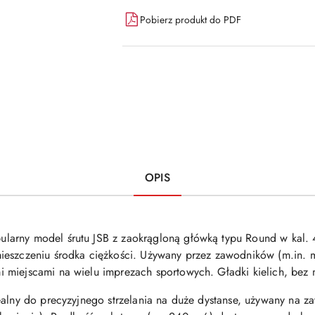
Pobierz produkt do PDF
OPIS
arny model śrutu JSB z zaokrągloną główką typu Round w kal. 4,
eszczeniu środka ciężkości. Używany przez zawodników (m.in. mi
 miejscami na wielu imprezach sportowych. Gładki kielich, bez 
ealny do precyzyjnego strzelania na duże dystanse, używany na z