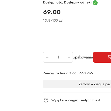
Dostępność:
Dostępny od ręki
cena:
69.00
13.8
/
100 szt
Ilość
opakowanie
Zamów na telefon! 663 663 965
Dostępność
Zamów w ciągu
a pac
i
dostawa
Wysyłka w ciągu:
natychmiast