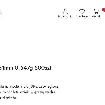
Moje konto
Ulubione
Koszyk
4.51mm 0,547g 500szt
arny model śrutu JSB z zaokrągloną
lny tor lotu dzięki większej wadze
a ciężkośc