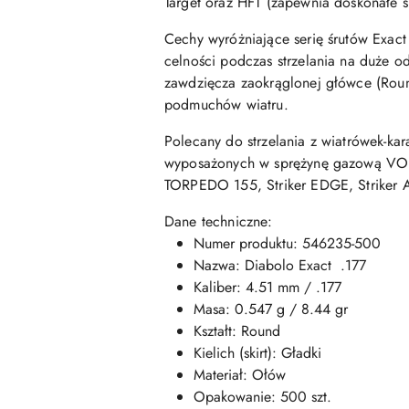
Target oraz HFT (zapewnia doskonałe 
Cechy wyróżniające serię śrutów Exact
celności podczas strzelania na duże o
zawdzięcza zaokrąglonej główce (Round)
podmuchów wiatru.
Polecany do strzelania z wiatrówek-ka
wyposażonych w sprężynę gazową 
TORPEDO 155, Striker EDGE, Striker 
Dane techniczne:
Numer produktu: 546235-500
Nazwa: Diabolo Exact .177
Kaliber: 4.51 mm / .177
Masa: 0.547 g / 8.44 gr
Kształt: Round
Kielich (skirt): Gładki
Materiał: Ołów
Opakowanie: 500 szt.