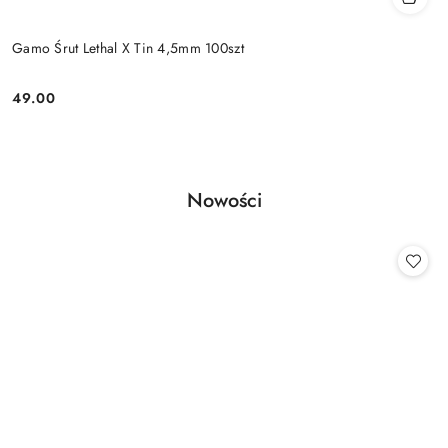
Gamo Śrut Lethal X Tin 4,5mm 100szt
49.00
Cena:
Produkty
Nowości
Pomiń karuzelę produktów
o
statusie: