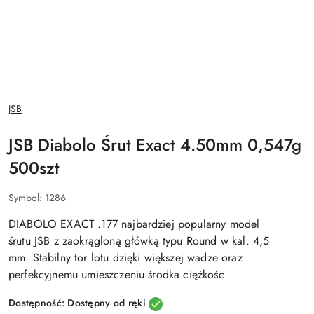
NAZWA
JSB
PRODUCENTA:
JSB Diabolo Śrut Exact 4.50mm 0,547g
500szt
Symbol:
1286
DIABOLO EXACT .177 najbardziej popularny model
śrutu JSB z zaokrągloną główką typu Round w kal. 4,5
mm. Stabilny tor lotu dzięki większej wadze oraz
perfekcyjnemu umieszczeniu środka ciężkośc
Dostępność:
Dostępny od ręki