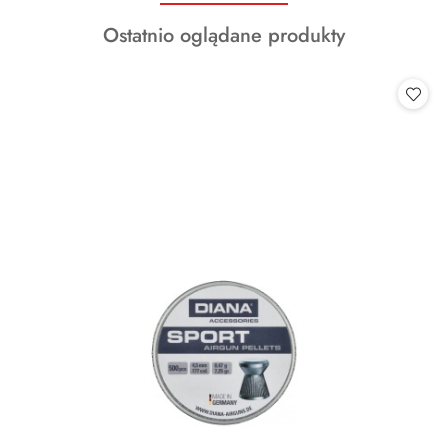
o
Produkty
Ostatnio oglądane produkty
statusie:
o
statusie: