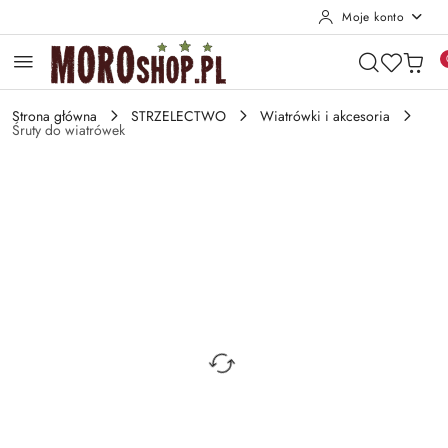
Moje konto
Przejdź do treści głównej
Przejdź do wyszukiwarki
Przejdź do moje konto
Przejdź do menu głównego
Przejdź do opisu produktu
Przejdź do stopki
Strona główna
STRZELECTWO
Wiatrówki i akcesoria
Śruty do wiatrówek