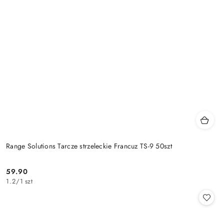
Range Solutions Tarcze strzeleckie Francuz TS-9 50szt
59.90
Cena:
1.2
/
1 szt