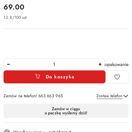
cena:
69.00
13.8
/
100 szt
Ilość
opakowanie
Do koszyka
Zamów na telefon! 663 663 965
Zostaw telefon
Dostępność
Zamów w ciągu
a paczkę wyślemy dziś!
i
Wyślij
dostawa
Wysyłka w ciągu:
natychmiast