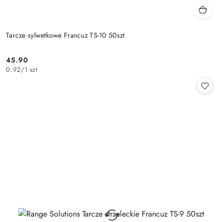
Tarcze sylwetkowe Francuz TS-10 50szt
45.90
Cena:
0.92
/
1 szt