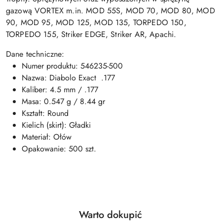
gazową VORTEX m.in. MOD 55S, MOD 70, MOD 80, MOD
90, MOD 95, MOD 125, MOD 135, TORPEDO 150,
TORPEDO 155, Striker EDGE, Striker AR, Apachi.
Dane techniczne:
Numer produktu: 546235-500
Nazwa: Diabolo Exact .177
Kaliber: 4.5 mm / .177
Masa: 0.547 g / 8.44 gr
Kształt: Round
Kielich (skirt): Gładki
Materiał: Ołów
Opakowanie: 500 szt.
Produkty
Warto dokupić
Pomiń karuzelę produktów