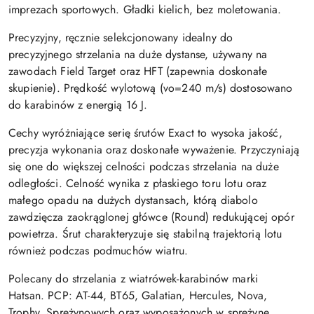
imprezach sportowych. Gładki kielich, bez moletowania.
Precyzyjny, ręcznie selekcjonowany idealny do
precyzyjnego strzelania na duże dystanse, używany na
zawodach Field Target oraz HFT (zapewnia doskonałe
skupienie). Prędkość wylotową (vo=240 m/s) dostosowano
do karabinów z energią 16 J.
Cechy wyróżniające serię śrutów Exact to wysoka jakość,
precyzja wykonania oraz doskonałe wyważenie. Przyczyniają
się one do większej celności podczas strzelania na duże
odległości. Celność wynika z płaskiego toru lotu oraz
małego opadu na dużych dystansach, którą diabolo
zawdzięcza zaokrąglonej główce (Round) redukującej opór
powietrza. Śrut charakteryzuje się stabilną trajektorią lotu
również podczas podmuchów wiatru.
Polecany do strzelania z wiatrówek-karabinów marki
Hatsan. PCP: AT-44, BT65, Galatian, Hercules, Nova,
Trophy. Sprężynowych oraz wyposażonych w sprężynę