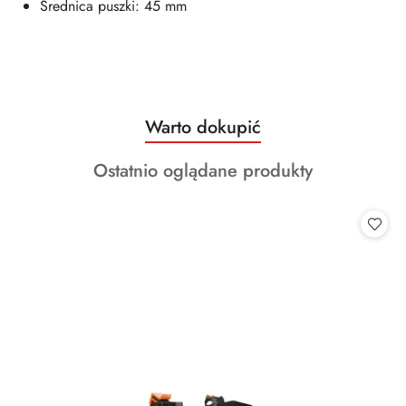
Średnica puszki: 45 mm
Produkty
Warto dokupić
Pomiń karuzelę produktów
o
Produkty
Ostatnio oglądane produkty
statusie:
o
statusie: