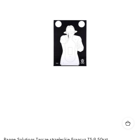
Range Solutions Tarcze strzeleckie Francuz TS-9 50szt