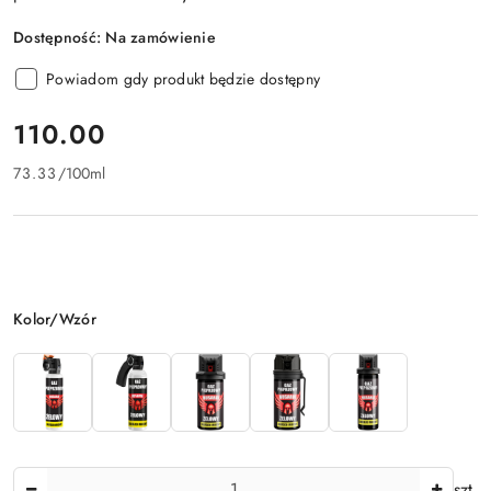
Dostępność:
Na zamówienie
Powiadom gdy produkt będzie dostępny
cena:
110.00
73.33
/
100ml
Wariant
Kolor/Wzór
Ilość
szt.