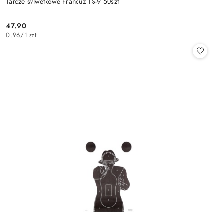
Tarcze sylwetkowe Francuz TS-9 50szt
47.90
Cena:
0.96
/
1 szt