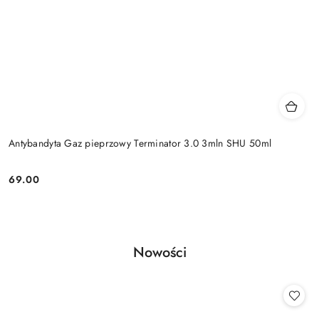
Antybandyta Gaz pieprzowy Terminator 3.0 3mln SHU 50ml
69.00
Cena:
Produkty
Nowości
Pomiń karuzelę produktów
o
statusie: