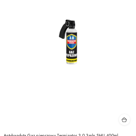
Antybandyta Gaz pieprzowy Terminator 3.0 3mln SHU 400ml