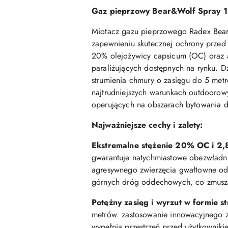
Gaz pieprzowy Bear&Wolf Spray 15
Miotacz gazu pieprzowego Radex Bear&
zapewnieniu skutecznej ochrony przed 
20% olejożywicy capsicum (OC) oraz a
paraliżujących dostępnych na rynku. D
strumienia chmury o zasięgu do 5 met
najtrudniejszych warunkach outdoorowy
operujących na obszarach bytowania dz
Najważniejsze cechy i zalety:
Ekstremalne stężenie 20% OC i 2
gwarantuje natychmiastowe obezwładni
agresywnego zwierzęcia gwałtowne odr
górnych dróg oddechowych, co zmusza
Potężny zasięg i wyrzut w formie s
metrów. zastosowanie innowacyjnego za
wypełnia przestrzeń przed użytkowniki