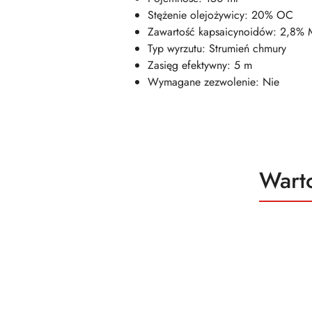
Stężenie olejożywicy: 20% OC
Zawartość kapsaicynoidów: 2,8%
Typ wyrzutu: Strumień chmury
Zasięg efektywny: 5 m
Wymagane zezwolenie: Nie
Produ
Wart
Pomiń karuzelę produktów
o
status