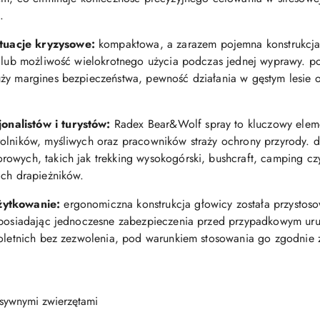
.
tuacje kryzysowe:
kompaktowa, a zarazem pojemna konstrukcja
j lub możliwość wielokrotnego użycia podczas jednej wyprawy. p
uży margines bezpieczeństwa, pewność działania w gęstym lesie 
nalistów i turystów:
Radex Bear&Wolf spray to kluczowy ele
rolników, myśliwych oraz pracowników straży ochrony przyrody. 
owych, takich jak trekking wysokogórski, bushcraft, camping czy
ich drapieżników.
żytkowanie:
ergonomiczna konstrukcja głowicy została przystoso
, posiadając jednoczesne zabezpieczenia przed przypadkowym ur
noletnich bez zezwolenia, pod warunkiem stosowania go zgodnie 
sywnymi zwierzętami