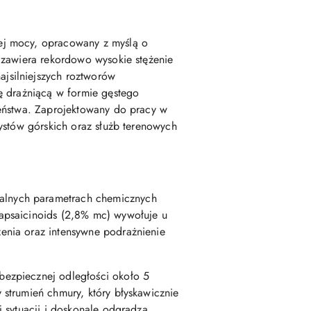
ej mocy, opracowany z myślą o
 zawiera rekordowo wysokie stężenie
jsilniejszych roztworów
ę drażniącą w formie gęstego
zeństwa. Zaprojektowany do pracy w
ystów górskich oraz służb terenowych
czalnych parametrach chemicznych
apsaicinoids (2,8% mc) wywołuje u
enia oraz intensywne podrażnienie
bezpiecznej odległości około 5
strumień chmury, który błyskawicznie
 sytuacji i doskonale odgradza