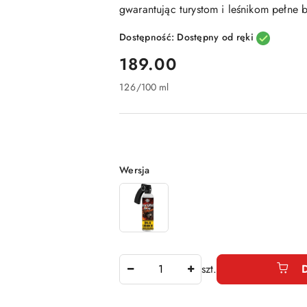
gwarantując turystom i leśnikom pełne 
Dostępność:
Dostępny od ręki
cena:
189.00
126
/
100 ml
Wariant
Wersja
Ilość
szt.