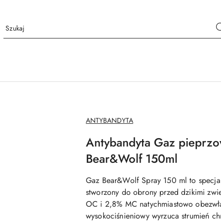
NAZWA
ANTYBANDYTA
PRODUCENTA:
Antybandyta Gaz pieprzo
Bear&Wolf 150ml
Gaz Bear&Wolf Spray 150 ml to specjal
stworzony do obrony przed dzikimi zwi
OC i 2,8% MC natychmiastowo obezwła
wysokociśnieniowy wyrzuca strumień ch