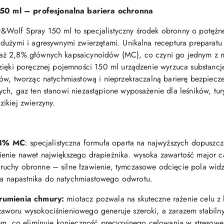
0 ml – profesjonalna bariera ochronna
Wolf Spray 150 ml to specjalistyczny środek obronny o potężn
dużymi i agresywnymi zwierzętami. Unikalna receptura preparatu
ż 2,8% głównych kapsaicynoidów (MC), co czyni go jednym z na
zięki poręcznej pojemności 150 ml urządzenie wyrzuca substancj
rów, tworząc natychmiastową i nieprzekraczalną barierę bezpiec
ch, gaz ten stanowi niezastąpione wyposażenie dla leśników, tur
ikiej zwierzyny.
,8% MC
: specjalistyczna formuła oparta na najwyższych dopusz
enie nawet największego drapieżnika. wysoka zawartość major c
uchy obronne – silne łzawienie, tymczasowe odcięcie pola widz
 napastnika do natychmiastowego odwrotu.
trumienia chmury:
miotacz pozwala na skuteczne rażenie celu z 
woru wysokociśnieniowego generuje szeroki, a zarazem stabilny 
em, co eliminuje konieczność precyzyjnego celowania w stresowej