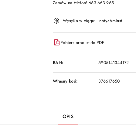
Zamów na telefon! 663 663 965
Dostępność
Wysyłka w ciągu:
natychmiast
i
dostawa
Pobierz produkt do PDF
EAN:
5905141344172
Własny kod:
376617650
OPIS