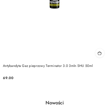
Antybandyta Gaz pieprzowy Terminator 3.0 3mln SHU 50ml
69.00
Cena:
Produkty
Nowości
Pomiń karuzelę produktów
o