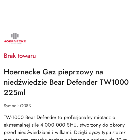
NAZWA
PRODUCENTA:
HOERNECKE
Brak towaru
Hoernecke Gaz pieprzowy na
niedźwiedzie Bear Defender TW1000
225ml
Symbol:
G083
TW-1000 Bear Defender to profesjonalny miotacz o
ekstremalnej sile 4 000 000 SHU, stworzony do obrony
przed niedźwiedziami i wilkami. Dzięki dyszy typu stożek
mgły tworzy szeroką barierę ochronną o zasięgu do 10 m.