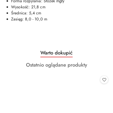
Forma rozpylania: Stożek mgły
Wysokość: 21,8 cm
Średnica: 5,4 cm
Zasięg: 8,0 - 10,0 m
Produkty
Warto dokupić
Pomiń karuzelę produktów
o
Produkty
Ostatnio oglądane produkty
statusie:
o
statusie: