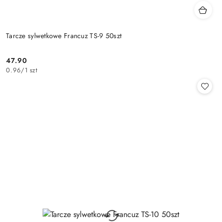
Tarcze sylwetkowe Francuz TS-9 50szt
47.90
Cena:
0.96
/
1 szt