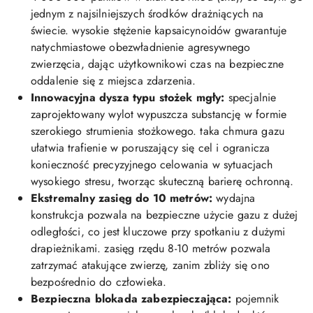
jednym z najsilniejszych środków drażniących na
świecie. wysokie stężenie kapsaicynoidów gwarantuje
natychmiastowe obezwładnienie agresywnego
zwierzęcia, dając użytkownikowi czas na bezpieczne
oddalenie się z miejsca zdarzenia.
Innowacyjna dysza typu stożek mgły:
specjalnie
zaprojektowany wylot wypuszcza substancję w formie
szerokiego strumienia stożkowego. taka chmura gazu
ułatwia trafienie w poruszający się cel i ogranicza
konieczność precyzyjnego celowania w sytuacjach
wysokiego stresu, tworząc skuteczną barierę ochronną.
Ekstremalny zasięg do 10 metrów:
wydajna
konstrukcja pozwala na bezpieczne użycie gazu z dużej
odległości, co jest kluczowe przy spotkaniu z dużymi
drapieżnikami. zasięg rzędu 8-10 metrów pozwala
zatrzymać atakujące zwierzę, zanim zbliży się ono
bezpośrednio do człowieka.
Bezpieczna blokada zabezpieczająca:
pojemnik