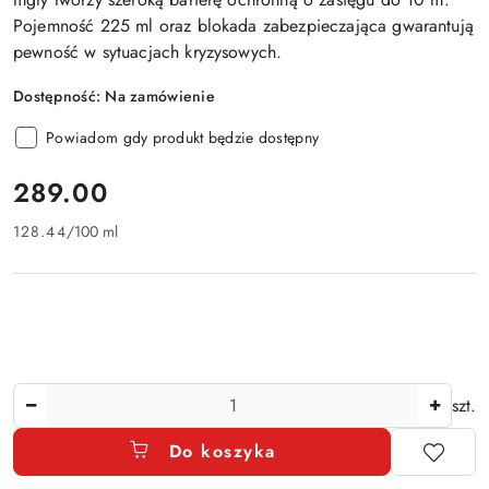
Pojemność 225 ml oraz blokada zabezpieczająca gwarantują
pewność w sytuacjach kryzysowych.
Dostępność:
Na zamówienie
Powiadom gdy produkt będzie dostępny
cena:
289.00
128.44
/
100 ml
Ilość
szt.
Do koszyka