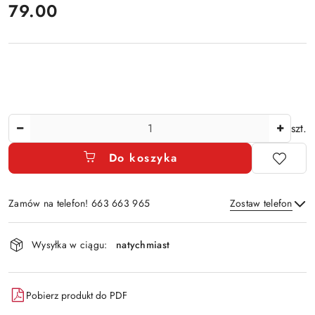
cena:
79.00
Ilość
szt.
Do koszyka
Zamów na telefon! 663 663 965
Zostaw telefon
Dostępność
Wysyłka w ciągu:
natychmiast
i
Wyślij
dostawa
Pobierz produkt do PDF