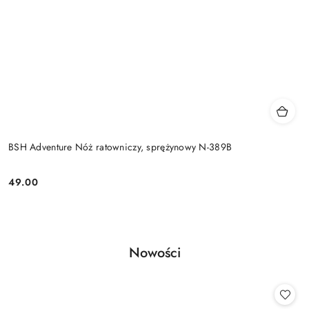
BSH Adventure Nóż ratowniczy, sprężynowy N-389B
49.00
Cena:
Produkty
Nowości
Pomiń karuzelę produktów
o
statusie: