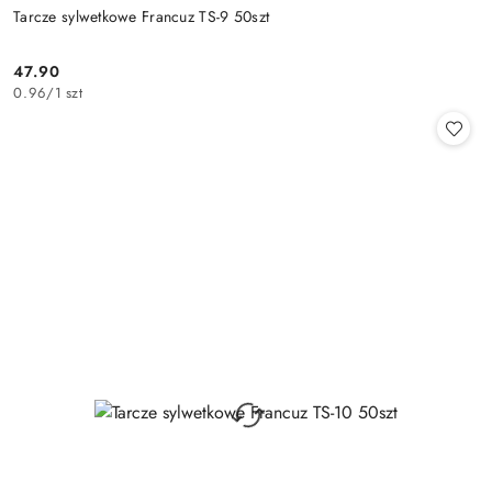
Tarcze sylwetkowe Francuz TS-9 50szt
47.90
Cena:
0.96
/
1 szt