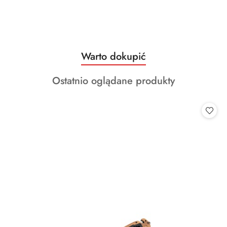
Produkty
Warto dokupić
Pomiń karuzelę produktów
o
Produkty
Ostatnio oglądane produkty
statusie:
o
statusie: