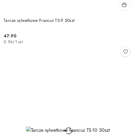
Tarcze sylwetkowe Francuz TS-9 50szt
47.90
Cena:
0.96
/
1 szt