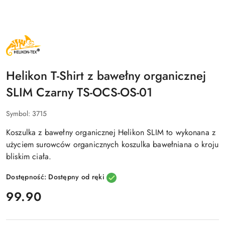
NAZWA
PRODUCENTA:
HELIKON
TEX
Helikon T-Shirt z bawełny organicznej
SLIM Czarny TS-OCS-OS-01
Symbol:
3715
Koszulka z bawełny organicznej Helikon SLIM to wykonana z
użyciem surowców organicznych koszulka bawełniana o kroju
bliskim ciała.
Dostępność:
Dostępny od ręki
cena:
99.90