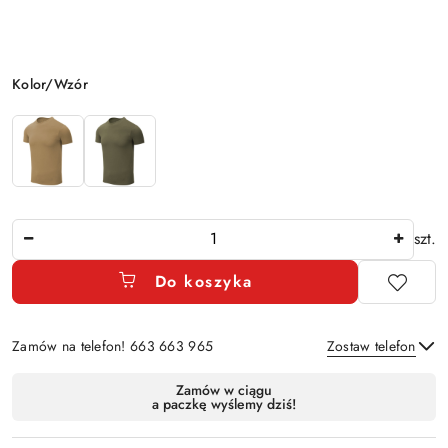
Wariant
Kolor/Wzór
Ilość
szt.
Do koszyka
Zamów na telefon! 663 663 965
Zostaw telefon
Dostępność
Zamów w ciągu
a paczkę wyślemy dziś!
i
Wyślij
dostawa