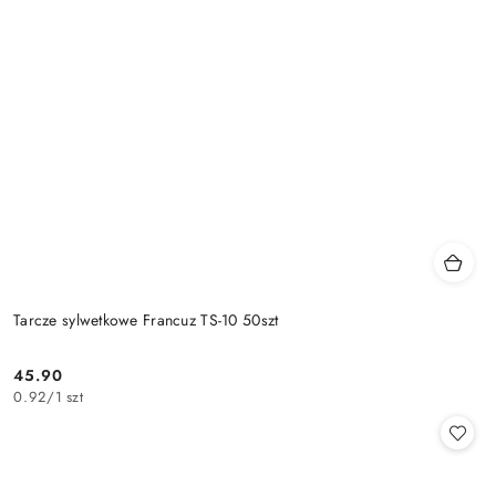
Tarcze sylwetkowe Francuz TS-10 50szt
45.90
Cena:
0.92
/
1 szt