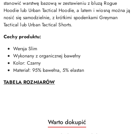
stanowić warstwę bazową w zestawieniu z bluzą Rogue
Hoodie lub Urban Tactical Hoodie, a latem i wiosną można ją
nosić się samodzielnie, z krótkimi spodenkami Greyman
Tactical lub Urban Tactical Shorts.
Cechy produktu:
Wersja Slim
Wykonany z organicznej bawełny
Kolor: Czarny
Materiał: 95% bawełna, 5% elastan
TABELA ROZMIARÓW
Produkty
Warto dokupić
Pomiń karuzelę produktów
o