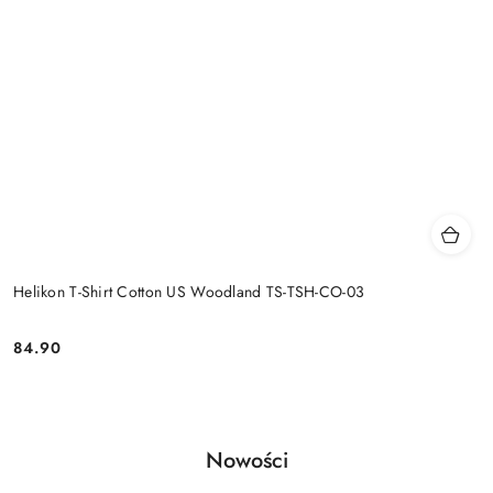
Helikon T-Shirt Cotton US Woodland TS-TSH-CO-03
84.90
Cena:
Produkty
Nowości
Pomiń karuzelę produktów
o