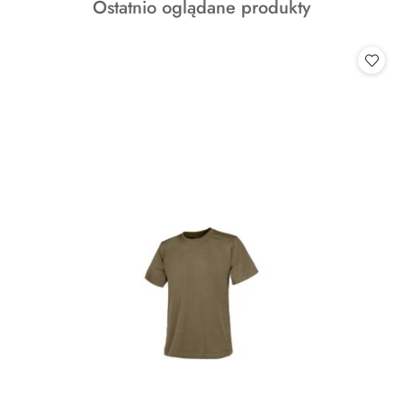
Produkty
Ostatnio oglądane produkty
statusie:
o
statusie: