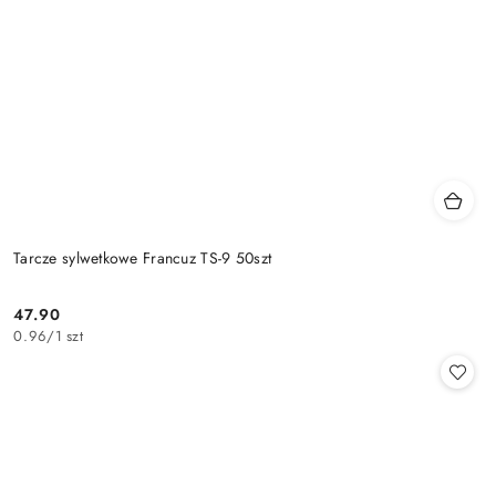
Tarcze sylwetkowe Francuz TS-9 50szt
47.90
Cena:
0.96
/
1 szt