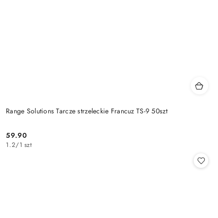
Range Solutions Tarcze strzeleckie Francuz TS-9 50szt
59.90
Cena:
1.2
/
1 szt