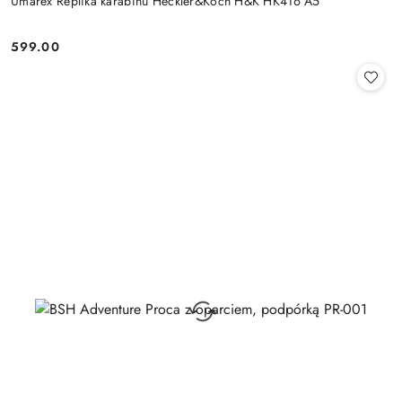
Umarex Replika karabinu Heckler&Koch H&K HK416 A5
599.00
Cena: