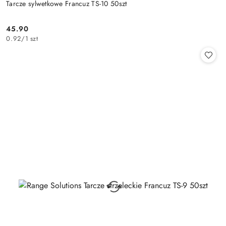
Tarcze sylwetkowe Francuz TS-10 50szt
45.90
Cena:
0.92
/
1 szt