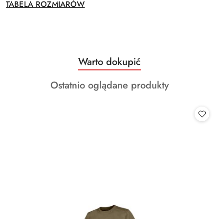
TABELA ROZMIARÓW
Produkty
Warto dokupić
Pomiń karuzelę produktów
o
Produkty
Ostatnio oglądane produkty
statusie:
o
statusie: