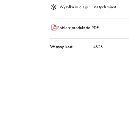
Dostępność
Wysyłka w ciągu:
natychmiast
i
dostawa
Pobierz produkt do PDF
Własny kod:
4828