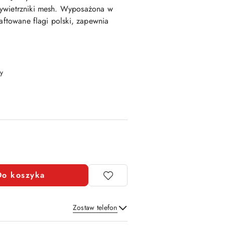
wywietrzniki mesh. Wyposażona w
haftowane flagi polski, zapewnia
y
Do koszyka
Zostaw telefon
Wyślij